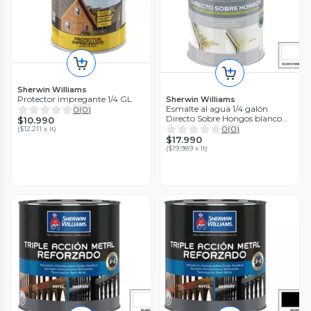
Sherwin Williams
Protector impregante 1/4 GL
Sherwin Williams
Esmalte al agua 1/4 galón
0
(
0
)
Directo Sobre Hongos blanco
$10.990
semi mate Sherwin Williams
0
(
0
)
(
$12.211 x lt
)
$17.990
(
$19.989 x lt
)