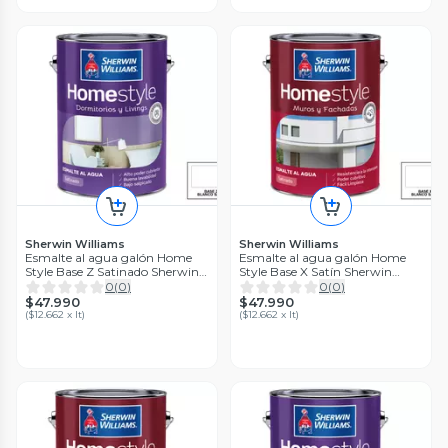
Sherwin Williams
Sherwin Williams
Esmalte al agua galón Home
Esmalte al agua galón Home
Style Base Z Satinado Sherwin
Style Base X Satín Sherwin
Williams
Williams
0
(
0
)
0
(
0
)
$47.990
$47.990
(
$12.662 x lt
)
(
$12.662 x lt
)