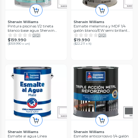
Sherwin Williams
Sherwin Williams
Pintura piscinas 1/2 tineta
Esmalte melamina y MDF 1/4
blanco base agua Sherwin
galón blanco/EW semi brillante
Williams
Sherwin Williams
0
(
0
)
0
(
0
)
$159.990
$19.990
(
$159.990 x un
)
(
$22.211 x lt
)
Sherwin Williams
Sherwin Williams
Esmalte al agua Línea
Esmalte anticorrosivo 1/4 galón