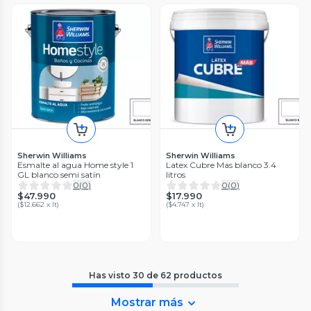
Sherwin Williams
Sherwin Williams
Esmalte al agua Home style 1
Latex Cubre Mas blanco 3.4
GL blanco semi satín
litros
0
(
0
)
0
(
0
)
$47.990
$17.990
(
$12.662 x lt
)
(
$4.747 x lt
)
Has visto
30
de
62
productos
Mostrar más