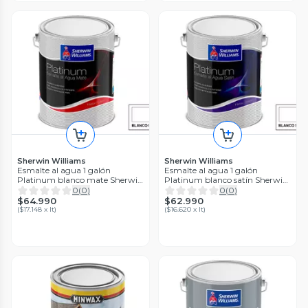
Sherwin Williams
Sherwin Williams
Esmalte al agua 1 galón
Esmalte al agua 1 galón
Platinum blanco mate Sherwin
Platinum blanco satín Sherwin
Williams
Williams
0
(
0
)
0
(
0
)
$64.990
$62.990
(
$17.148 x lt
)
(
$16.620 x lt
)