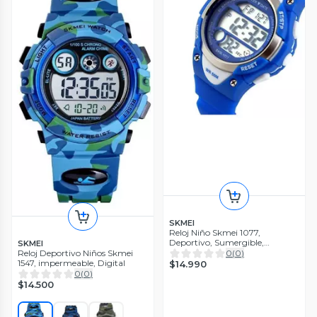
SKMEI
Reloj Niño Skmei 1077,
Deportivo, Sumergible,
SKMEI
Cronómetro, Alarma
Reloj Deportivo Niños Skmei
0
(
0
)
1547, impermeable, Digital
$14.990
0
(
0
)
$14.500