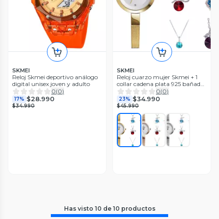
SKMEI
SKMEI
Reloj Skmei deportivo análogo
Reloj cuarzo mujer Skmei + 1
digital unisex joven y adulto
collar cadena plata 925 bañada
en rodio cristal tipo diamante
0
(
0
)
0
(
0
)
$28.990
$34.990
17%
23%
$34.990
$45.990
Has visto
10
de
10
productos