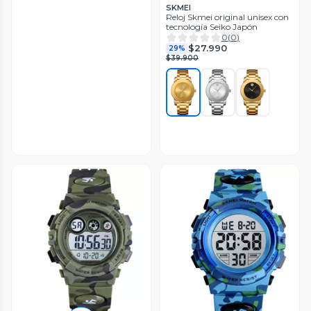
SKMEI
Reloj Skmei original unisex con
tecnología Seiko Japón
0
(
0
)
$27.990
29%
$39.900