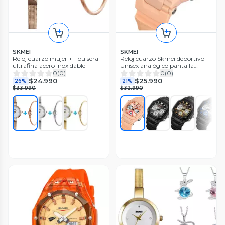
SKMEI
SKMEI
Reloj cuarzo mujer + 1 pulsera
Reloj cuarzo Skmei deportivo
ultrafina acero inoxidable
Unisex analógico pantalla
digital Led
0
(
0
)
0
(
0
)
$24.990
$25.990
26%
21%
$33.990
$32.990