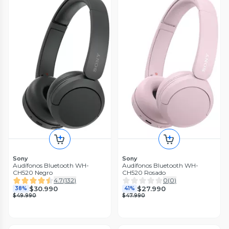
Sony
Sony
Audífonos Bluetooth WH-
Audífonos Bluetooth WH-
CH520 Negro
CH520 Rosado
4.7
(
132
)
0
(
0
)
$30.990
$27.990
38%
41%
$49.990
$47.990