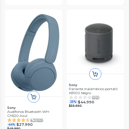
Sony
Parlante inalámbrico portátil
XB100 Negro
0
(
0
)
$44.990
25%
$59.990
Sony
Audífonos Bluetooth WH-
CH520 Azul
4.7
(
105
)
$27.990
44%
$49.990