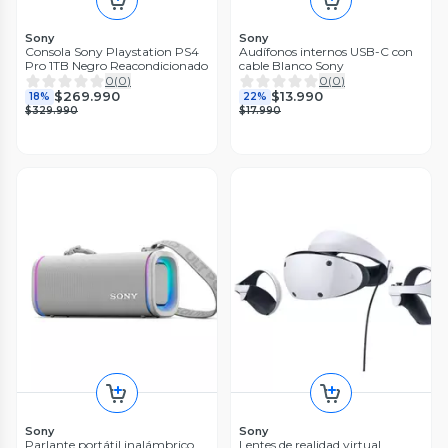
Sony
Sony
Consola Sony Playstation PS4
Audífonos internos USB-C con
Pro 1TB Negro Reacondicionado
cable Blanco Sony
0
(
0
)
0
(
0
)
$269.990
$13.990
18%
22%
$329.990
$17.990
Sony
Sony
Parlante portátil inalámbrico
Lentes de realidad virtual