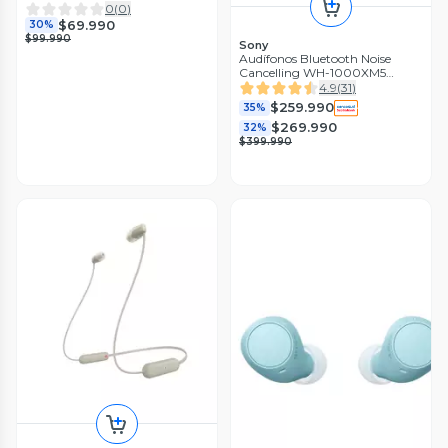
0
(
0
)
$69.990
30%
$99.990
Sony
Audífonos Bluetooth Noise
Cancelling WH-1000XM5
Negro
4.9
(
31
)
$259.990
35%
$269.990
32%
$399.990