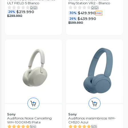
ULT FIELD 5 Blanco
PlayStation VR2 - Blanco
0
(
0
)
0
(
0
)
$219.990
26%
$419.990
30%
$299.990
$439.990
26%
$599.990
Sony
Sony
Audífonos Noice Cancelling
Audífonos inalámbricos WH-
WH-1000XM5 Plata
CH520 Azul
5
(
4
)
5
(
3
)