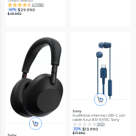
CH520 Blanco
4.7
(
58
)
$29.990
40%
$49.990
Sony
Audífonos internos USB-C con
cable Azul IER-EX15C Sony
0
(
0
)
$13.990
22%
$17.990
Sony