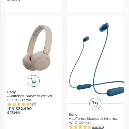
Sony
Audífonos inalámbricos WH-
CH520 Crema
5
(
2
)
$32.990
31%
$47.990
Sony
Audífonos Bluetooth Internos
WI-C100 Azul
4.4
(
78
)