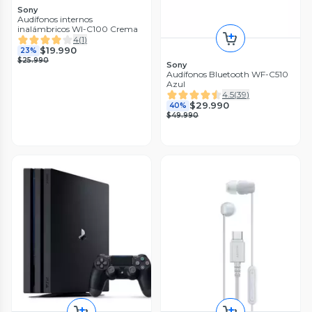
Sony
Audífonos internos
inalámbricos WI-C100 Crema
4
(
1
)
$19.990
23%
$25.990
Sony
Audífonos Bluetooth WF-C510
Azul
4.5
(
39
)
$29.990
40%
$49.990