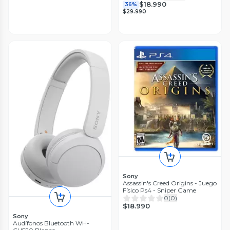
$18.990
36%
$29.990
Sony
Assassin's Creed Origins - Juego
Físico Ps4 - Sniper Game
0
(
0
)
$18.990
Sony
Audífonos Bluetooth WH-