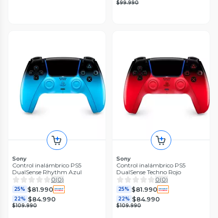
$99.990
Sony
Sony
Control inalámbrico PS5
Control inalámbrico PS5
DualSense Rhythm Azul
DualSense Techno Rojo
0
(
0
)
0
(
0
)
$81.990
$81.990
25%
25%
$84.990
$84.990
22%
22%
$109.990
$109.990