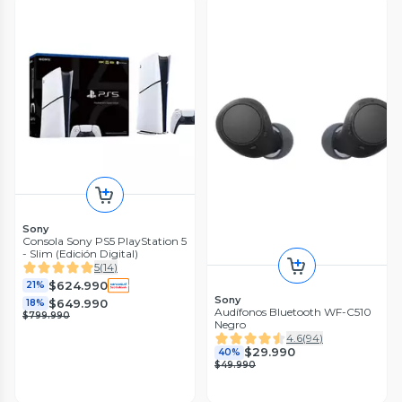
Sony
Consola Sony PS5 PlayStation 5
- Slim (Edición Digital)
5
(
14
)
$624.990
21%
Sony
$649.990
18%
Audífonos Bluetooth WF-C510
$799.990
Negro
4.6
(
94
)
$29.990
40%
$49.990