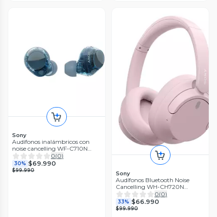
Sony
Audífonos inalámbricos con
noise cancelling WF-C710N
Azul
0
(
0
)
$69.990
30%
$99.990
Sony
Audífonos Bluetooth Noise
Cancelling WH-CH720N
Rosado
0
(
0
)
$66.990
33%
$99.990