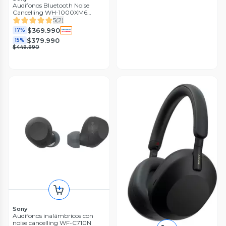
Audífonos Bluetooth Noise
Cancelling WH-1000XM6
Negro
5
(
2
)
$369.990
17%
$379.990
15%
$449.990
Sony
Audífonos inalámbricos con
noise cancelling WF-C710N