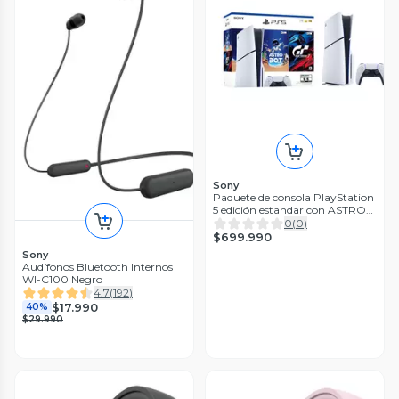
Sony
Paquete de consola PlayStation
5 edición estandar con ASTRO
BOT y Gran Turismo 7
0
(
0
)
$699.990
Sony
Audífonos Bluetooth Internos
WI-C100 Negro
4.7
(
192
)
$17.990
40%
$29.990