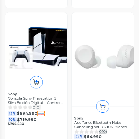
Sony
Consola Sony Playstation 5
Slim Edición Digital + Control
Dualsense Adicional
0
(
0
)
$694.990
13%
Sony
$719.990
10%
Audífonos Bluetooth Noise
$799.990
Cancelling WF-C710N Blanco
0
(
0
)
$64.990
35%