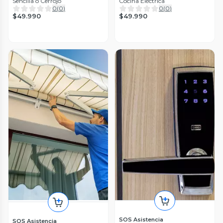
Sencilla o Cerrojo
Cocina Eléctrica
0
(
0
)
0
(
0
)
$49.990
$49.990
SOS Asistencia
SOS Asistencia