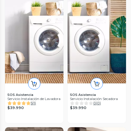
SOS Asistencia
SOS Asistencia
Servicio Instalación de Lavadora
Servicio Instalación Secadora
5
(
1
)
0
(
0
)
$39.990
$39.990