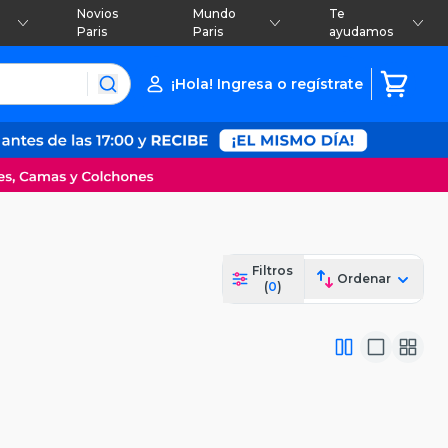
Novios
Mundo
Te
Paris
Paris
ayudamos
¡Hola! Ingresa o regístrate
Filtros
Ordenar
(
0
)