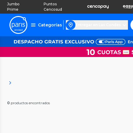
Jumbo
Puntos
Prime
Cencosud
Categorías
Entregar en Las Condes
0
productos encontrados