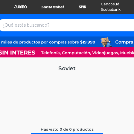
Cencosud
Scotiabank
Soviet
Has visto
0
de
0
productos