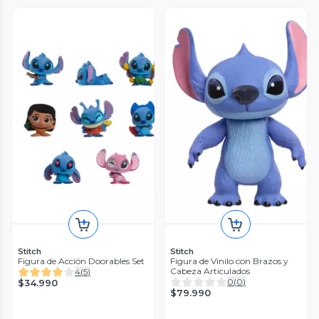
Stitch
Stitch
Figura de Acción Doorables Set
Figura de Vinilo con Brazos y
Cabeza Articulados
4
(
5
)
0
(
0
)
$34.990
$79.990