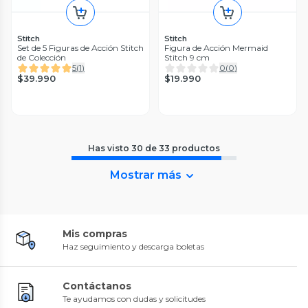
Stitch
Stitch
Set de 5 Figuras de Acción Stitch
Figura de Acción Mermaid
de Colección
Stitch 9 cm
5
(
1
)
0
(
0
)
$39.990
$19.990
Has visto
30
de
33
productos
Mostrar más
Mis compras
Haz seguimiento y descarga boletas
Contáctanos
Te ayudamos con dudas y solicitudes