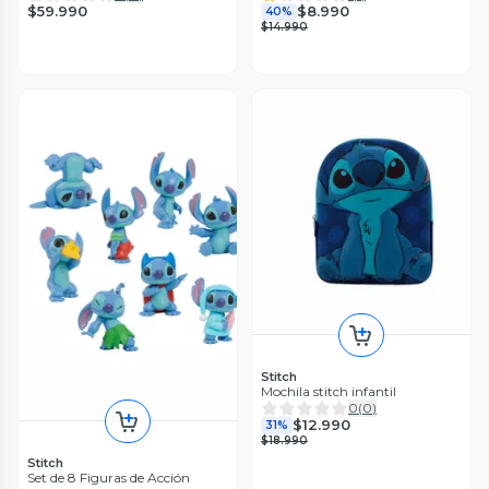
$59.990
$8.990
40%
$14.990
Stitch
Mochila stitch infantil
0
(
0
)
$12.990
31%
$18.990
Stitch
Set de 8 Figuras de Acción