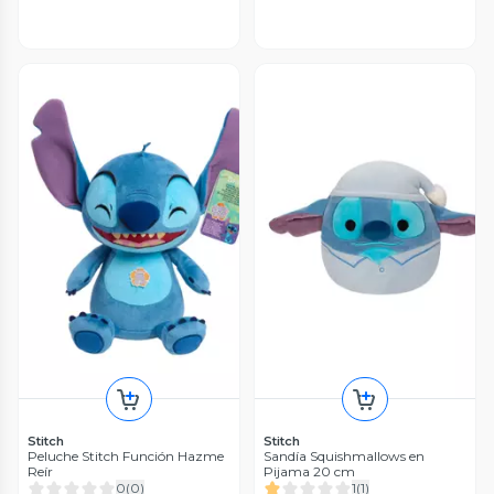
Stitch
Stitch
Peluche Stitch Función Hazme
Sandía Squishmallows en
Reír
Pijama 20 cm
0
(
0
)
1
(
1
)