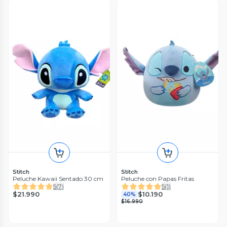
Stitch
Stitch
Peluche Kawaii Sentado 30 cm
Peluche con Papas Fritas
5
(
7
)
5
(
1
)
$21.990
$10.190
40%
$16.990