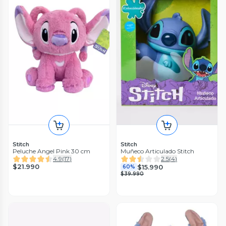
Stitch
Stitch
Peluche Angel Pink 30 cm
Muñeco Articulado Stitch
4.9
(
17
)
2.5
(
4
)
$21.990
$15.990
60%
$39.990