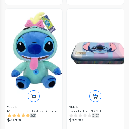
Stitch
Stitch
Peluche Stitch Disfraz Scrump
Estuche Eva 3D Stitch
5
(
2
)
0
(
0
)
$21.990
$9.990