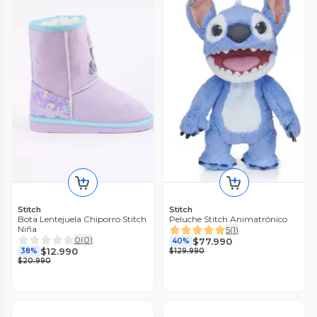
Stitch
Stitch
Bota Lentejuela Chiporro Stitch
Peluche Stitch Animatrónico
Niña
5
(
1
)
0
(
0
)
$77.990
40%
$12.990
38%
$129.990
$20.990