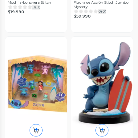
Mochila-Lonchera Stitch
Figura de Acción Stitch Jumbo
Mystery
0
(
0
)
0
(
0
)
$19.990
$59.990