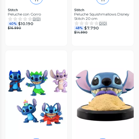
Stitch
Stitch
Peluche con Gorro
Peluche Squishmallows Disney
Stitch 20 cm
0
(
0
)
0
(
0
)
$10.190
40%
$7.790
$16.990
48%
$14.990