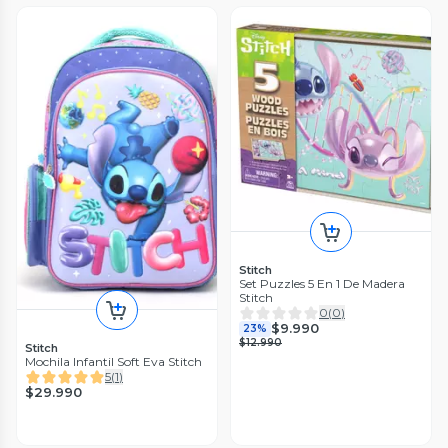
Stitch
Set Puzzles 5 En 1 De Madera
Stitch
0
(
0
)
$9.990
23%
$12.990
Stitch
Mochila Infantil Soft Eva Stitch
5
(
1
)
$29.990