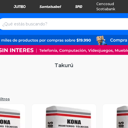
Cencosud
Scotiabank
Takurú
iltros