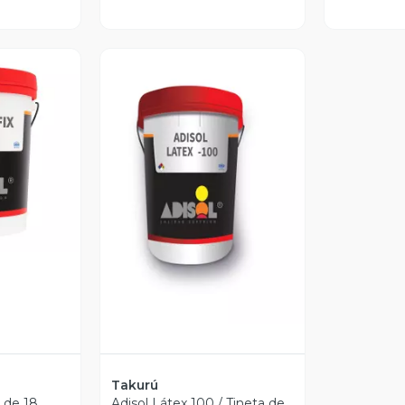
revia
Vista Previa
Takurú
a de 18
Adisol Látex 100 / Tineta de