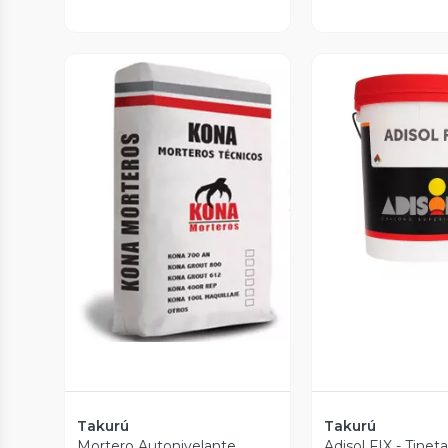
Vista P
Vista Previa
Takurú
Takurú
Mortero Autonivelante
Adisol FIX - Tinet