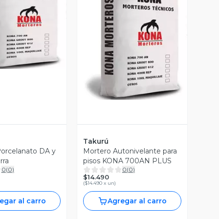
ista Previa
Vista Previa
Takurú
orcelanato DA y
Mortero Autonivelante para
rra
pisos KONA 700AN PLUS
0
(
0
)
0
(
0
)
$14.490
(
$14.490 x un
)
egar al carro
Agregar al carro