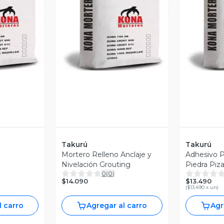
revia
Vista Previa
V
Takurú
Takurú
Mortero Relleno Anclaje y
Adhesivo P
Nivelación Grouting
Piedra Piza
0
(
0
)
$14.090
$13.490
(
$13.490 x un
)
l carro
Agregar al carro
Agr