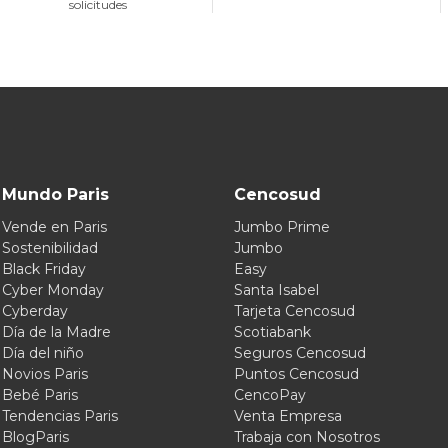
solicitudes
Mundo Paris
Cencosud
Vende en Paris
Jumbo Prime
Sostenibilidad
Jumbo
Black Friday
Easy
Cyber Monday
Santa Isabel
Cyberday
Tarjeta Cencosud
Día de la Madre
Scotiabank
Día del niño
Seguros Cencosud
Novios Paris
Puntos Cencosud
Bebé Paris
CencoPay
Tendencias Paris
Venta Empresa
BlogParis
Trabaja con Nosotros