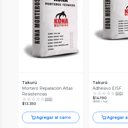
Vista P
Vista Previa
Takurú
Takurú
Mortero Reparación Altas
Adhesivo EISF
0
(
0
)
Resistencias
$14.190
0
(
0
)
(
$568 x kg
)
$13.350
Agregar al carro
Agregar a