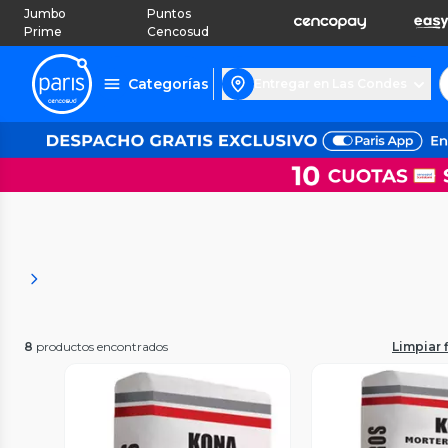
Jumbo
Puntos
Prime
Cencosud
Categorías
Entregar en Las Condes
8
productos encontrados
Limpiar f