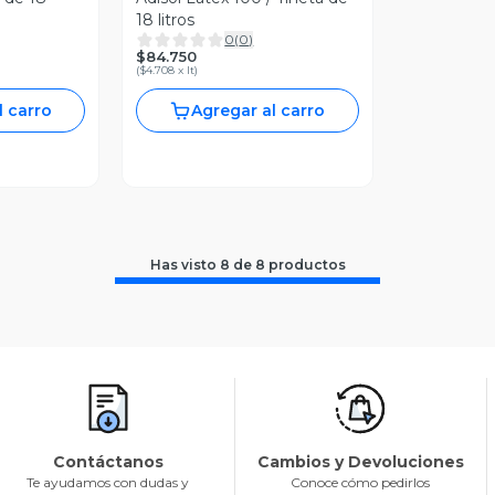
18 litros
0
(
0
)
$84.750
(
$4.708 x lt
)
l carro
Agregar al carro
Has visto
8
de
8
productos
Contáctanos
Cambios y Devoluciones
Te ayudamos con dudas y
Conoce cómo pedirlos