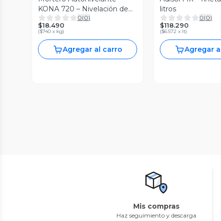
KONA 720 – Nivelación de
litros
0
(
0
)
0
(
0
)
Pisos Interiores y Exteriores
$18.490
$118.290
– Saco 25 kg
(
$740 x kg
)
(
$6.572 x lt
)
Agregar al carro
Agregar a
Mis compras
Haz seguimiento y descarga