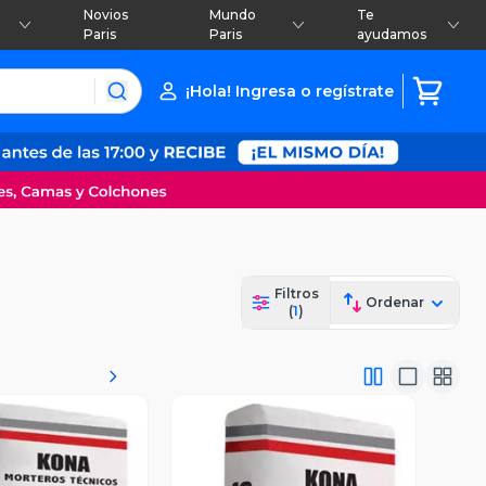
Novios
Mundo
Te
Paris
Paris
ayudamos
¡Hola! Ingresa o regístrate
Filtros
Ordenar
(
1
)