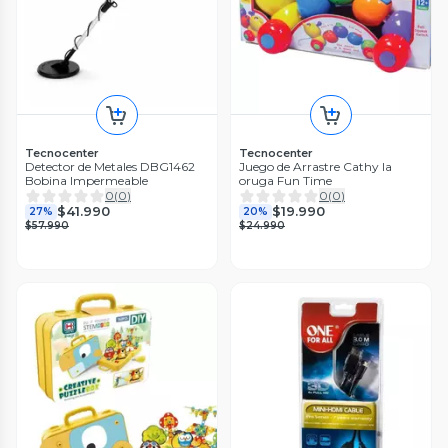
Tecnocenter
Tecnocenter
Detector de Metales DBG1462
Juego de Arrastre Cathy la
Bobina Impermeable
oruga Fun Time
0
(
0
)
0
(
0
)
$41.990
$19.990
27%
20%
$57.990
$24.990