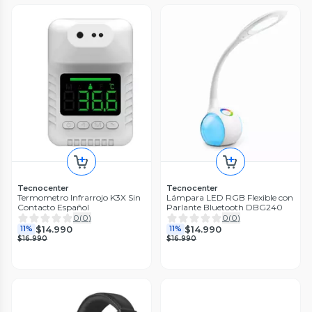
Tecnocenter
Tecnocenter
Termometro Infrarrojo K3X Sin
Lámpara LED RGB Flexible con
Contacto Español
Parlante Bluetooth DBG240
0
(
0
)
0
(
0
)
$14.990
$14.990
11%
11%
$16.990
$16.990