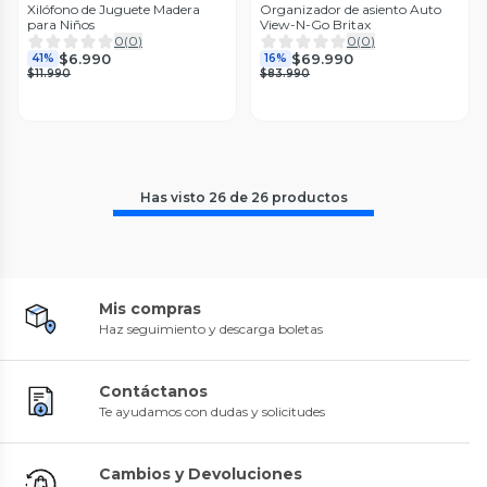
Xilófono de Juguete Madera
Organizador de asiento Auto
para Niños
View-N-Go Britax
0
(
0
)
0
(
0
)
$6.990
$69.990
41%
16%
$11.990
$83.990
Has visto
26
de
26
productos
Mis compras
Haz seguimiento y descarga boletas
Contáctanos
Te ayudamos con dudas y solicitudes
Cambios y Devoluciones