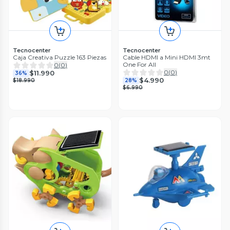
Tecnocenter
Tecnocenter
Caja Creativa Puzzle 163 Piezas
Cable HDMI a Mini HDMI 3mt
One For All
0
(
0
)
0
(
0
)
$11.990
36%
$4.990
$18.990
28%
$6.990