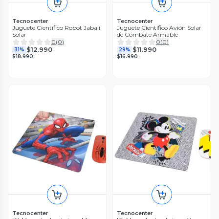
Tecnocenter
Tecnocenter
Juguete Científico Robot Jabalí
Juguete Científico Avión Solar
Solar
de Combate Armable
0
(
0
)
0
(
0
)
$12.990
$11.990
31%
29%
$18.990
$16.990
Tecnocenter
Tecnocenter