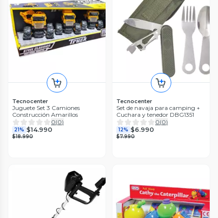
Tecnocenter
Tecnocenter
Juguete Set 3 Camiones
Set de navaja para camping +
Construcción Amarillos
Cuchara y tenedor DBG1351
0
(
0
)
0
(
0
)
$14.990
$6.990
21%
12%
$18.990
$7.990