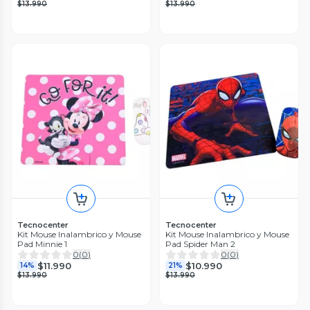
$13.990
$13.990
Tecnocenter
Tecnocenter
Kit Mouse Inalambrico y Mouse
Kit Mouse Inalambrico y Mouse
Pad Minnie 1
Pad Spider Man 2
0
(
0
)
0
(
0
)
$11.990
$10.990
14%
21%
$13.990
$13.990