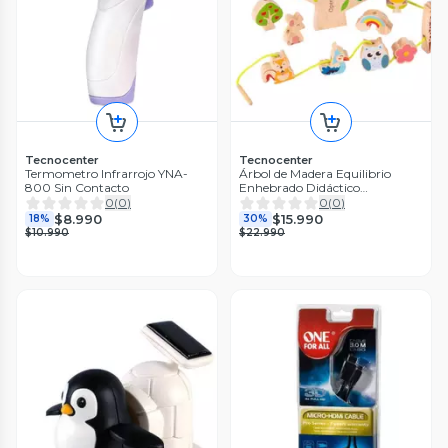
Tecnocenter
Tecnocenter
Termometro Infrarrojo YNA-
Árbol de Madera Equilibrio
800 Sin Contacto
Enhebrado Didáctico
Montessori
0
(
0
)
0
(
0
)
$8.990
$15.990
18%
30%
$10.990
$22.990