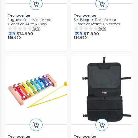
Tecnocenter
Tecnocenter
Juguete Solar Vida Verde
Set Bloques Para Armar
Científico Auto y Casa
Didáctico Police 175 piezas
0
(
0
)
0
(
0
)
$14.990
$11.990
21%
20%
$18.990
$14.990
Tecnocenter
Tecnocenter