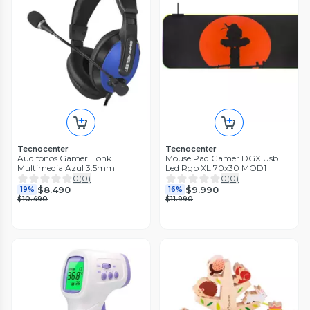
Tecnocenter
Tecnocenter
Audifonos Gamer Honk
Mouse Pad Gamer DGX Usb
Multimedia Azul 3.5mm
Led Rgb XL 70x30 MOD1
0
(
0
)
0
(
0
)
$8.490
$9.990
19%
16%
$10.490
$11.990