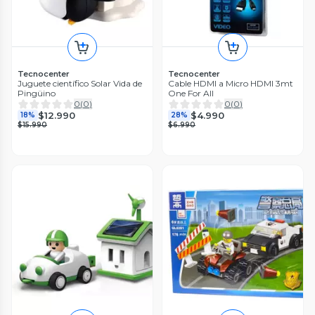
Tecnocenter
Tecnocenter
Juguete científico Solar Vida de
Cable HDMI a Micro HDMI 3mt
Pingüino
One For All
0
(
0
)
0
(
0
)
$12.990
$4.990
18%
28%
$15.990
$6.990