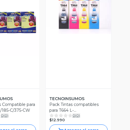
Vista Previa
ista Previa
SUMOS
TECNOINSUMOS
s Compatible para
Pack Tintas compatibles
C/185-C/375-CW
para T664 L-
0
(
0
)
0
(
0
)
110/120/350/355/365
$12.990