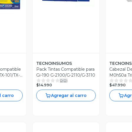
TECNOINSUMOS
TECNOIN
Compatible
Pack Tintas Compatible para
Cabezal De
TX-101/TX-
Gi-190 G-2100/G-2110/G-3110
M0h50a Tric
0
(
0
)
415
$14.990
$47.990
l carro
Agregar al carro
Agr