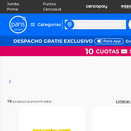
Jumbo
Puntos
Prime
Cencosud
Categorías
Entregar en Las Condes
78
productos encontrados
Limpiar 