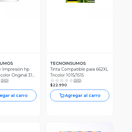
SUMOS
TECNOINSUMOS
 Impresión hp
Tinta Compatible para 662XL
olor Original 315
Tricolor 1015/1515
0
(
0
)
0
(
0
)
$22.990
egar al carro
Agregar al carro