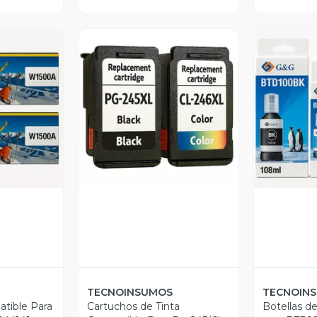
revia
Vista Previa
V
TECNOINSUMOS
TECNOIN
tible Para
Cartuchos de Tinta
Botellas d