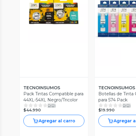
Vista Previa
Vista P
TECNOINSUMOS
TECNOINSUMOS
Pack Tintas Compatible para
Botellas de Tinta
44XL-54XL Negro/Tricolor
para 574 Pack
0
(
0
)
0
(
0
)
$44.990
$19.990
Agregar al carro
Agregar a