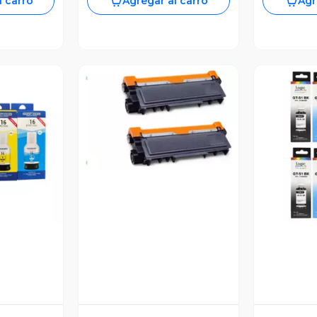
l carro
Agregar al carro
Agr
Vista Previa
revia
V