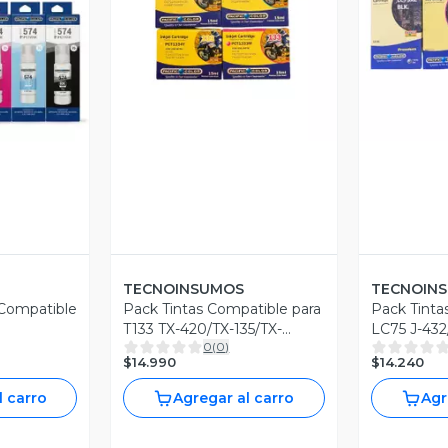
Vista Previa
V
revia
TECNOINSUMOS
TECNOIN
 Compatible
Pack Tintas Compatible para
Pack Tinta
T133 TX-420/TX-135/TX-
LC75 J-432/
0
(
0
)
120/TX-235
6710
$14.990
$14.240
l carro
Agregar al carro
Agr