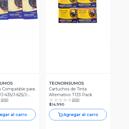
ista Previa
Vista Previa
SUMOS
TECNOINSUMOS
s Compatible para
Cartuchos de Tinta
J-435/J-625/J-
Alternativo T133 Pack
0
(
0
)
0
(
0
)
$14.990
egar al carro
Agregar al carro