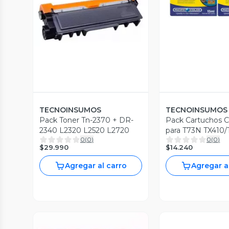
TECNOINSUMOS
TECNOINSUMOS
Pack Toner Tn-2370 + DR-
Pack Cartuchos 
2340 L2320 L2520 L2720
para T73N TX410/
0
(
0
)
0
(
0
)
220
$29.990
$14.240
Agregar al carro
Agregar a