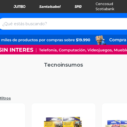
Cencosud
Scotiabank
Tecnoinsumos
filtros