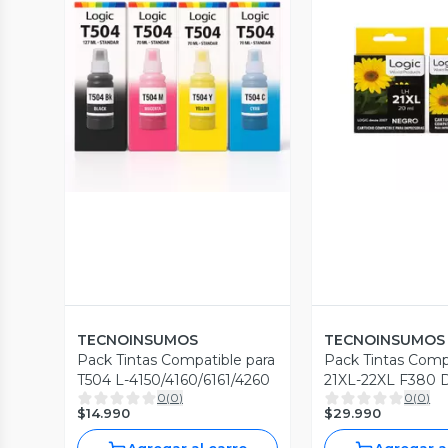
Vista Previa
Vista P
TECNOINSUMOS
TECNOINSUMOS
Pack Tintas Compatible para
Pack Tintas Comp
T504 L-4150/4160/6161/4260
21XL-22XL F380 
0
(
0
)
0
(
0
)
F2180
$14.990
$29.990