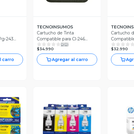
TECNOINSUMOS
TECNOIN
a
Cartucho de Tinta
Cartucho d
Pg-243
Compatible para Cl-246
Compatible
0
(
0
)
Tricolor
Negro
$34.990
$32.990
l carro
Agregar al carro
Agr
revia
Vista Previa
V