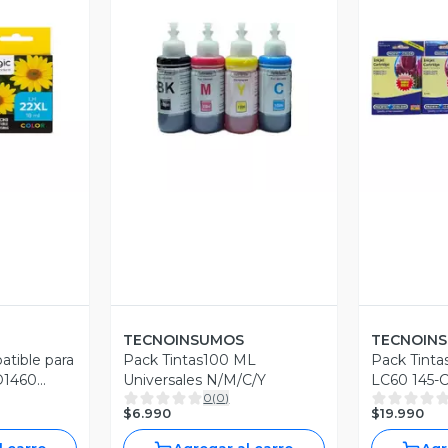
revia
Vista Previa
V
TECNOINSUMOS
TECNOIN
atible para
Pack Tintas100 ML
Pack Tinta
D1460
Universales N/M/C/Y
LC60 145-
0
(
0
)
$6.990
$19.990