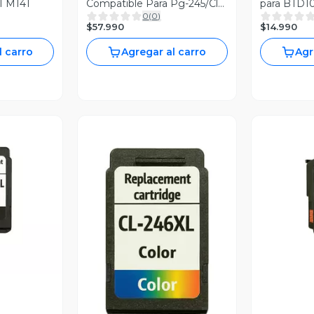
1 M141
Compatible Para Pg-245/Cl-
para BTD1
0
(
0
)
246 Pack
$57.990
$14.990
l carro
Agregar al carro
Agr
revia
V
Vista Previa