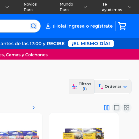
Novios
Mundo
Te
Paris
Paris
ayudamos
¡Hola! Ingresa o regístrate
Filtros
Ordenar
(
1
)