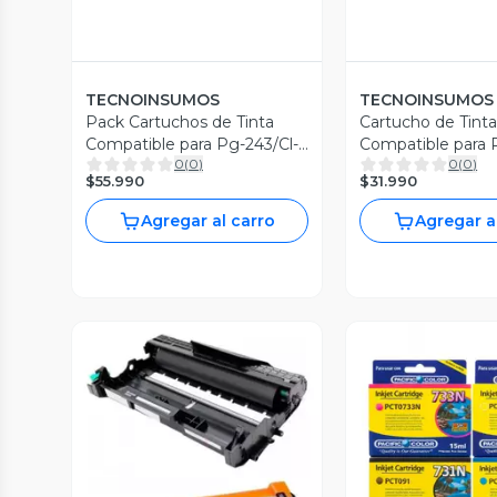
TECNOINSUMOS
TECNOINSUMOS
Pack Cartuchos de Tinta
Cartucho de Tint
Compatible para Pg-243/Cl-
Compatible para 
0
(
0
)
0
(
0
)
244
Negro
$55.990
$31.990
Agregar al carro
Agregar a
Vista P
Vista Previa