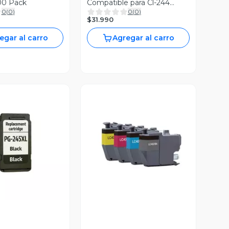
00 Pack
Compatible para Cl-244
0
(
0
)
0
(
0
)
Tricolor
$31.990
egar al carro
Agregar al carro
ista Previa
Vista Previa