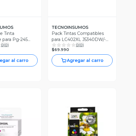
SUMOS
TECNOINSUMOS
e Tinta
Pack Tintas Compatibles
 para Pg-245
para LC402XL J5340DW/-
0
(
0
)
0
(
0
)
J6740DW
$69.990
egar al carro
Agregar al carro
ista Previa
Vista Previa