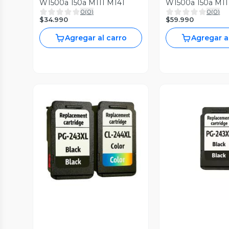
W1500a 150a M111 M141
W1500a 150a M11
0
(
0
)
0
(
0
)
$34.990
$59.990
Agregar al carro
Agregar a
Vista Previa
Vista P