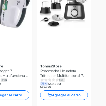
Vista Previa
ista Previa
re
TomasStore
aeger 7
Procesador Licuadora
s Multifuncional
Triturador Multifuncional 7
0
(
0
)
0
(
0
)
En 1 R.305
0
$59.990
33%
$89.990
egar al carro
Agregar al carro