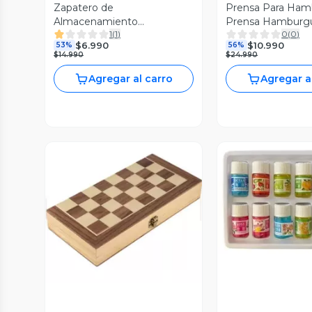
Zapatero de
Prensa Para Ham
Almacenamiento
Prensa Hamburg
1
(
1
)
0
(
0
)
Organizador en Forma de X
Burguer Doble
$6.990
$10.990
53%
56%
$14.990
$24.990
Agregar al carro
Agregar a
Vista P
Vista Previa