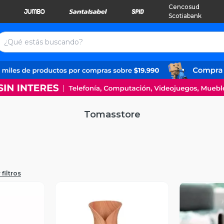
Cencosud
Scotiabank
Tomasstore
filtros