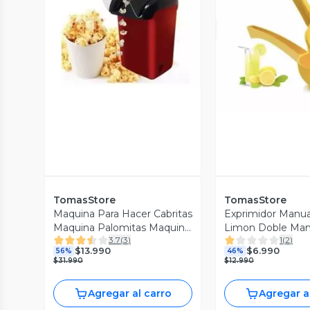
Vista Previa
Vista P
TomasStore
TomasStore
Maquina Para Hacer Cabritas
Exprimidor Manu
Maquina Palomitas Maquina
Limon Doble Man
3.7
(
3
)
1
(
2
)
Popcorn
Meta
$13.990
$6.990
56%
46%
$31.990
$12.990
Agregar al carro
Agregar a