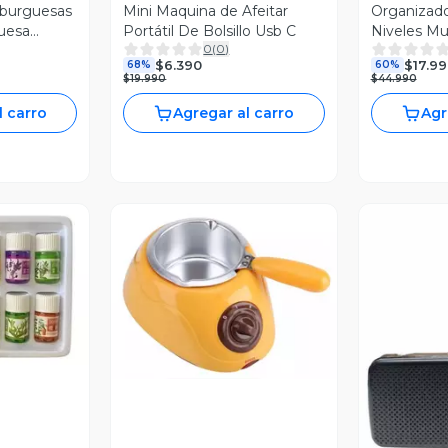
burguesas
Mini Maquina de Afeitar
Organizado
uesa
Portátil De Bolsillo Usb C
Niveles Mul
0
(
0
)
$6.390
$17.9
68%
60%
$19.990
$44.990
l carro
Agregar al carro
Agr
revia
Vista Previa
V