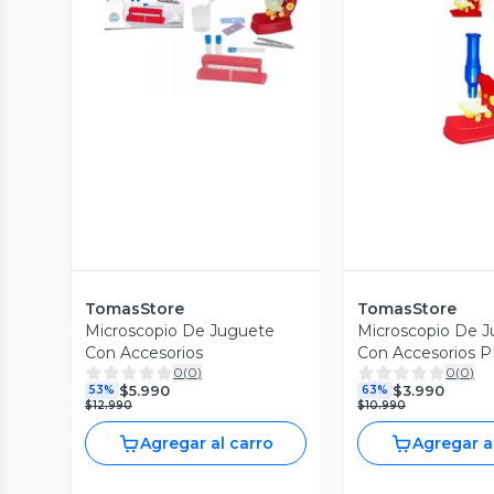
Vista Previa
Vista P
TomasStore
TomasStore
Microscopio De Juguete
Microscopio De 
Con Accesorios
Con Accesorios
0
(
0
)
0
(
0
)
$5.990
$3.990
53%
63%
$12.990
$10.990
Agregar al carro
Agregar a