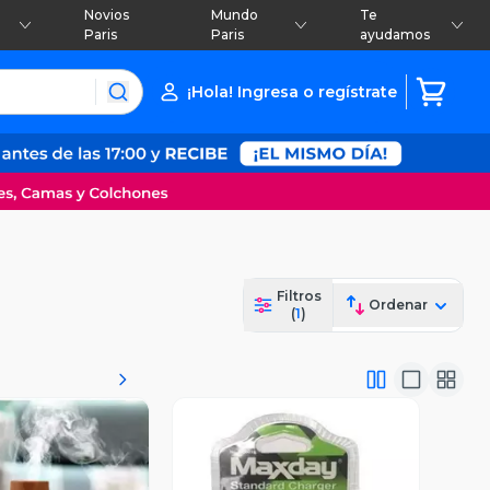
Novios
Mundo
Te
Paris
Paris
ayudamos
¡Hola! Ingresa o regístrate
Filtros
Ordenar
(
1
)