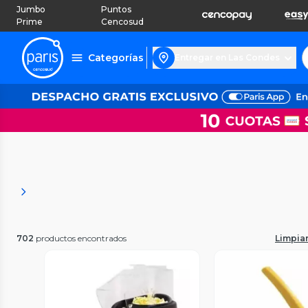
Jumbo
Puntos
Prime
Cencosud
Categorías
Entregar en Las Condes
702
productos encontrados
Limpiar 