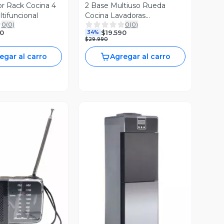
r Rack Cocina 4
2 Base Multiuso Rueda
tifuncional
Cocina Lavadoras
0
(
0
)
0
(
0
)
Refrigerado
90
$19.590
34%
$29.990
egar al carro
Agregar al carro
ista Previa
Vista Previa