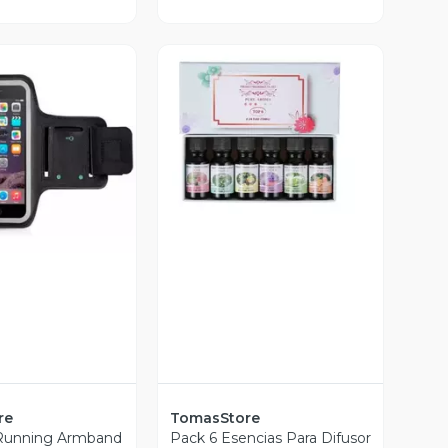
Vista Previa
ista Previa
re
TomasStore
 Running Armband
Pack 6 Esencias Para Difusor