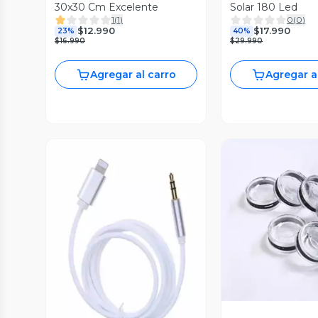
30x30 Cm Excelente
Solar 180 Led
1
(
1
)
0
(
0
)
$12.990
$17.990
23%
40%
$16.990
$29.990
Agregar al carro
Agregar a
Vista P
Vista Previa