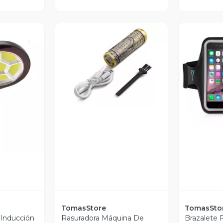
Vista Previa
V
revia
TomasStore
TomasSto
 Inducción
Rasuradora Máquina De
Brazalete