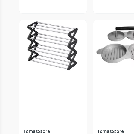
Vista P
Vista Previa
TomasStore
TomasStore