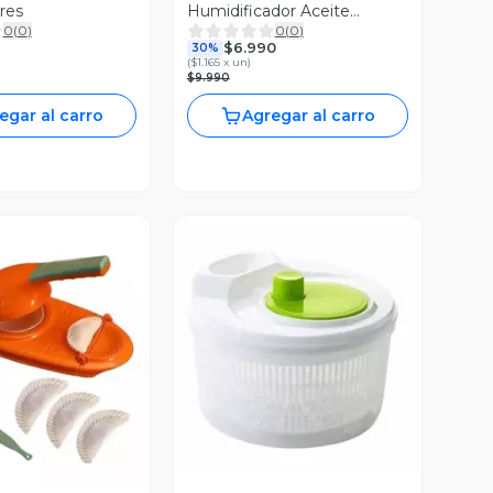
res
Humidificador Aceite
0
(
0
)
0
(
0
)
Esencial
$6.990
30%
(
$1.165 x un
)
$9.990
egar al carro
Agregar al carro
Vista Previa
ista Previa