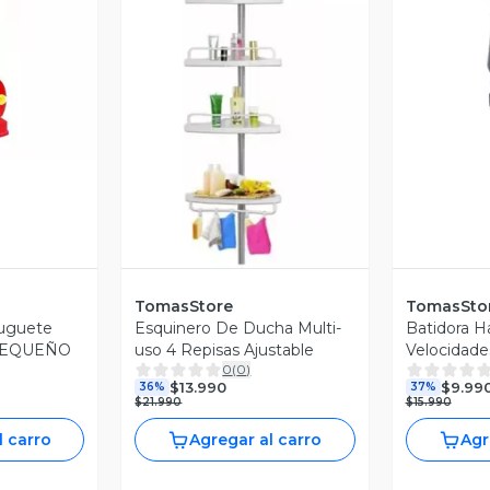
V
revia
Vista Previa
TomasStore
TomasSto
Juguete
Esquinero De Ducha Multi-
Batidora H
 PEQUEÑO
uso 4 Repisas Ajustable
Velocidade
0
(
0
)
Reposteria
$13.990
$9.99
36%
37%
$21.990
$15.990
l carro
Agregar al carro
Agr