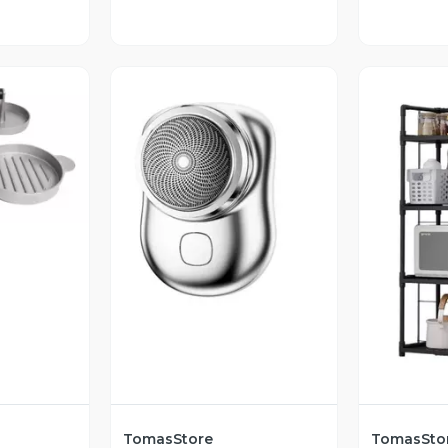
revia
Vista Previa
V
TomasStore
TomasSto