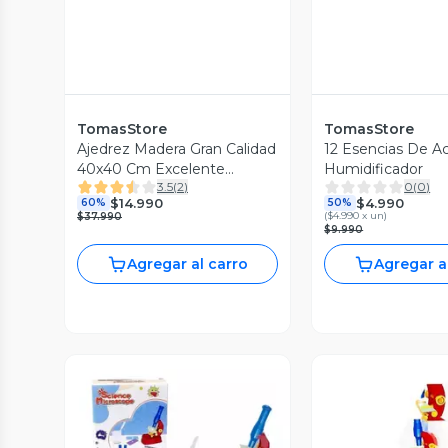
TomasStore
TomasStore
Ajedrez Madera Gran Calidad
12 Esencias De Ac
40x40 Cm Excelente
Humidificador
3.5
(
2
)
0
(
0
)
Ajedrez
$14.990
$4.990
60%
50%
(
$4.990 x un
)
$37.990
$9.990
Agregar al carro
Agregar a