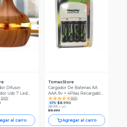
ista Previa
Vista Previa
re
TomasStore
or Difusor
Cargador De Baterias AA
dor Usb 7 Led
AAA 9v + 4Pilas Recargable
0
(
0
)
5
(
0
)
AA
0
$8.990
43%
(
$8.990 x un
)
$15.990
egar al carro
Agregar al carro