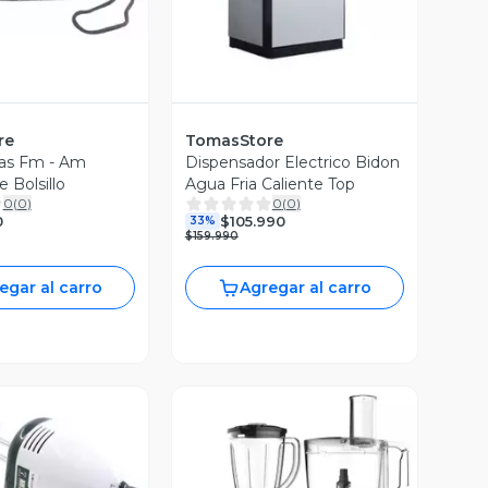
re
TomasStore
las Fm - Am
Dispensador Electrico Bidon
 Bolsillo
Agua Fria Caliente Top
0
(
0
)
0
(
0
)
0
$105.990
33%
$159.990
egar al carro
Agregar al carro