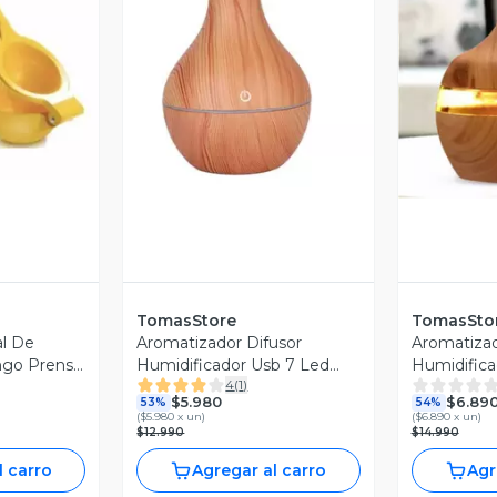
revia
V
Vista Previa
TomasStore
TomasSto
al De
Aromatizador Difusor
Aromatizad
go Prensa
Humidificador Usb 7 Led
Humidifica
4
(
1
)
Café
Café
$5.980
$6.89
53%
54%
(
$5.980 x un
)
(
$6.890 x un
)
$12.990
$14.990
l carro
Agregar al carro
Agr