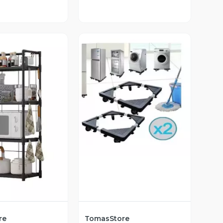
Vista Previa
ista Previa
re
TomasStore