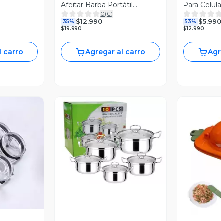
Afeitar Barba Portátil
Para Celula
0
(
0
)
Recargable
$12.990
$5.990
35%
53%
$19.990
$12.990
l carro
Agregar al carro
Agr
Vista Previa
revia
V