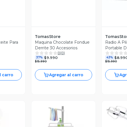
TomasStore
TomasSto
eite Para
Maquina Chocolate Fondue
Radio A Pi
Derrite 30 Accesorios
Portable De
0
(
0
)
$9.990
$8.99
37%
43%
$15.990
$15.990
l carro
Agregar al carro
Agr