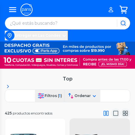
Entregar en Las Condes
Top
Filtros (
1
)
Ordenar
425
productos encontrados