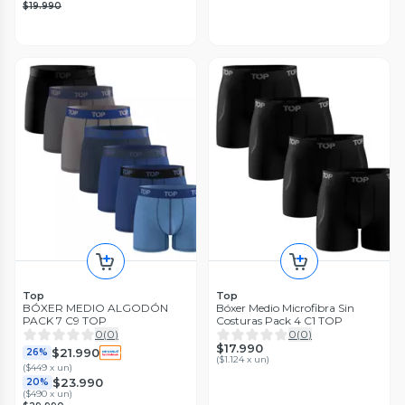
$19.990
Top
Top
BÓXER MEDIO ALGODÓN
Bóxer Medio Microfibra Sin
PACK 7 C9 TOP
Costuras Pack 4 C1 TOP
0
(
0
)
0
(
0
)
$17.990
$21.990
26%
(
$1.124 x un
)
(
$449 x un
)
$23.990
20%
(
$490 x un
)