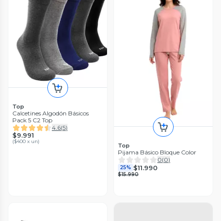
Top
Calcetines Algodón Básicos
Pack 5 C2 Top
4.6
(
5
)
$9.991
(
$400 x un
)
Top
Pijama Básico Bloque Color
0
(
0
)
$11.990
25%
$15.990