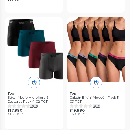
$29.990
Top
Top
Bóxer Medio Microfibra Sin
Calzón Bikini Algodón Pack 5
Costuras Pack 4 C2 TOP
C3 TOP
0
(
0
)
0
(
0
)
$17.990
$19.990
(
$1.124 x un
)
(
$800 x un
)