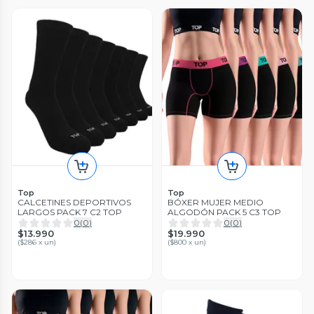
Top
Top
CALCETINES DEPORTIVOS
BÓXER MUJER MEDIO
LARGOS PACK 7 C2 TOP
ALGODÓN PACK 5 C3 TOP
0
(
0
)
0
(
0
)
$13.990
$19.990
(
$286 x un
)
(
$800 x un
)