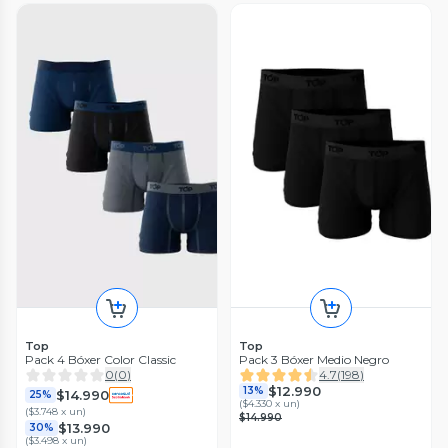
Top
Top
Pack 4 Bóxer Color Classic
Pack 3 Bóxer Medio Negro
0
(
0
)
4.7
(
198
)
$12.990
13%
$14.990
25%
(
$4.330 x un
)
(
$3.748 x un
)
$14.990
$13.990
30%
(
$3.498 x un
)