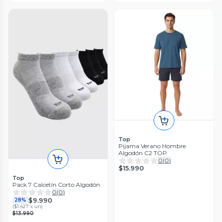
Top
Pijama Verano Hombre
Algodón C2 TOP
0
(
0
)
$15.990
Top
Pack 7 Calcetín Corto Algodón
0
(
0
)
$9.990
28%
(
$1.427 x un
)
$13.990