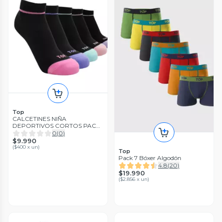
Top
CALCETINES NIÑA
DEPORTIVOS CORTOS PACK
5 C1 TOP
0
(
0
)
$9.990
(
$400 x un
)
Top
Pack 7 Bóxer Algodón
4.8
(
20
)
$19.990
(
$2.856 x un
)