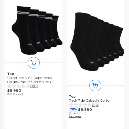
Top
Calcetines Niña Deportivos
Largos Pack 5 Con Brillos C2
TOP
0
(
0
)
$9.990
(
$400 x un
)
Top
Pack 7 de Calcetín Corto
0
(
0
)
$9.990
28%
(
$1.427 x un
)
$13.990