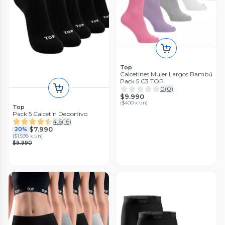
Top
Calcetines Mujer Largos Bambú
Pack 5 C3 TOP
0
(
0
)
$9.990
(
$400 x un
)
Top
Pack 5 Calcetín Deportivo
4.6
(
16
)
$7.990
20%
(
$1.598 x un
)
$9.990