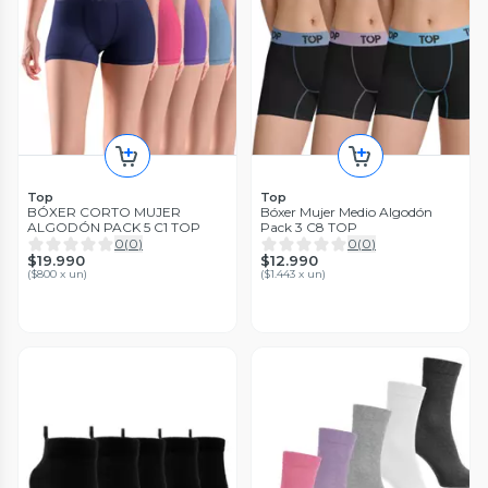
Top
Top
BÓXER CORTO MUJER
Bóxer Mujer Medio Algodón
ALGODÓN PACK 5 C1 TOP
Pack 3 C8 TOP
0
(
0
)
0
(
0
)
$19.990
$12.990
(
$800 x un
)
(
$1.443 x un
)