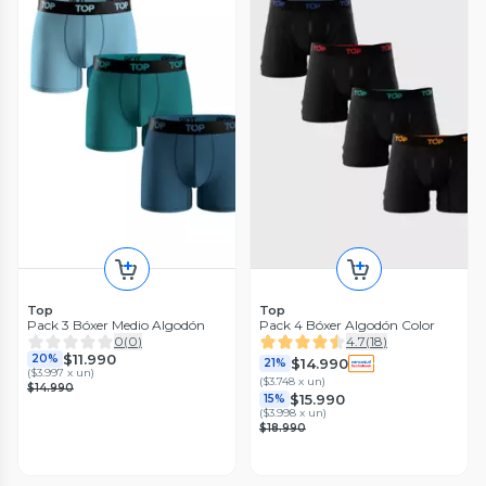
Top
Top
Pack 3 Bóxer Medio Algodón
Pack 4 Bóxer Algodón Color
0
(
0
)
4.7
(
18
)
$11.990
20%
$14.990
21%
(
$3.997 x un
)
(
$3.748 x un
)
$14.990
$15.990
15%
(
$3.998 x un
)
$18.990