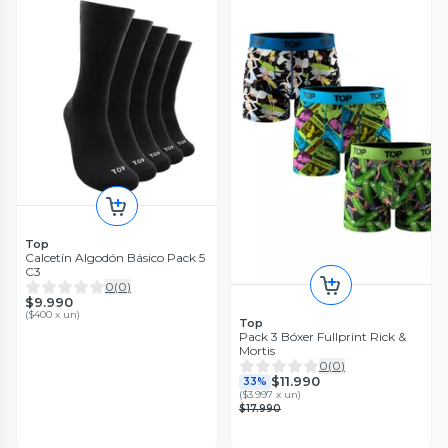
Top
Calcetín Algodón Básico Pack 5
C3
0
(
0
)
$9.990
(
$400 x un
)
Top
Pack 3 Bóxer Fullprint Rick &
Mortis
0
(
0
)
$11.990
33%
(
$3.997 x un
)
$17.990