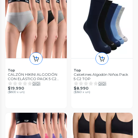
Top
Top
CALZÓN HIKINI ALGODÓN
Calcetines Algodón Niños Pack
CON ELÁSTICO PACK 5 C2
5 C2 TOP
TOP
0
(
0
)
0
(
0
)
$19.990
$8.990
(
$800 x un
)
(
$360 x un
)