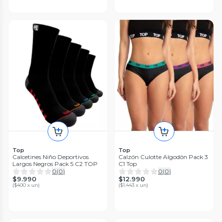
Top
Top
Calcetines Niño Deportivos
Calzón Culotte Algodón Pack 3
Largos Negros Pack 5 C2 TOP
C1 Top
0
(
0
)
0
(
0
)
$9.990
$12.990
(
$400 x un
)
(
$1.443 x un
)