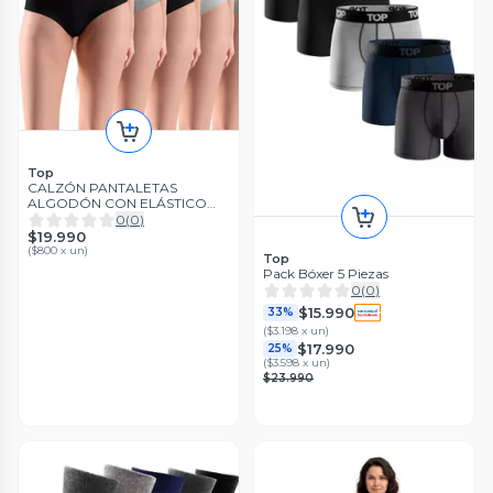
Top
CALZÓN PANTALETAS
ALGODÓN CON ELÁSTICO
PACK 5 C2 TOP
0
(
0
)
$19.990
(
$800 x un
)
Top
Pack Bóxer 5 Piezas
0
(
0
)
$15.990
33%
(
$3.198 x un
)
$17.990
25%
(
$3.598 x un
)
$23.990