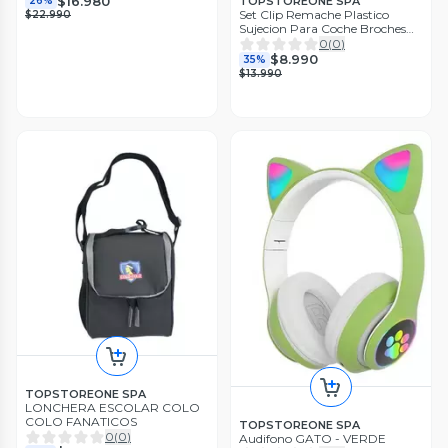
$16.980
TOPSTOREONE SPA
26%
Set Clip Remache Plastico
$22.990
Sujecion Para Coche Broches
Autos
0
(
0
)
$8.990
35%
$13.990
TOPSTOREONE SPA
LONCHERA ESCOLAR COLO
COLO FANATICOS
TOPSTOREONE SPA
0
(
0
)
Audifono GATO - VERDE