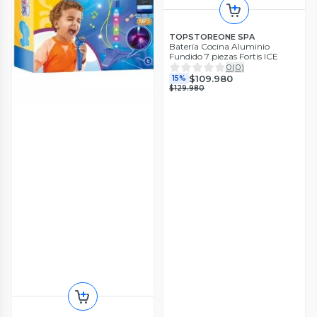
TOPSTOREONE SPA
Batería Cocina Aluminio
Fundido 7 piezas Fortis ICE
0
(
0
)
$109.980
15%
$129.980