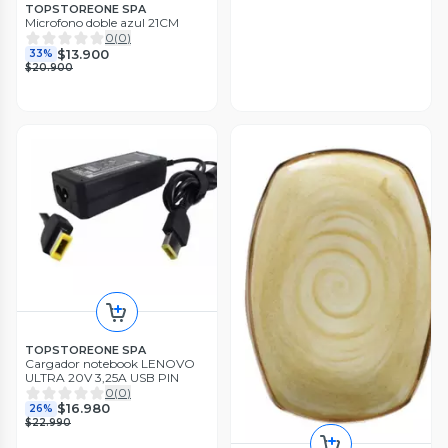
TOPSTOREONE SPA
Microfono doble azul 21CM
0
(
0
)
$13.900
33%
$20.900
TOPSTOREONE SPA
Cargador notebook LENOVO
ULTRA 20V 3,25A USB PIN
0
(
0
)
$16.980
26%
$22.990