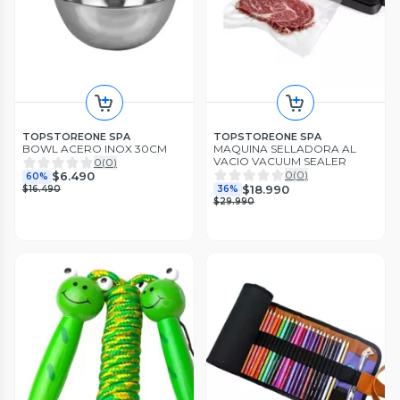
TOPSTOREONE SPA
TOPSTOREONE SPA
BOWL ACERO INOX 30CM
MAQUINA SELLADORA AL
VACIO VACUUM SEALER
0
(
0
)
0
(
0
)
$6.490
60%
$18.990
$16.490
36%
$29.990