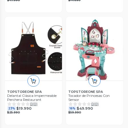
$47.990
$14.690
TOPSTOREONE SPA
TOPSTOREONE SPA
Delantal Clásica Impermeable
Tocador de Princesas Con
Perchera Restaurant
Sensor
0
(
0
)
0
(
0
)
$19.990
$49.990
23%
16%
$25.990
$59.990