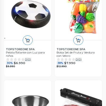
TOPSTOREONE SPA
TOPSTOREONE SPA
Pelota flotante con Luz para
Bolsa Set de Fruta y Verdura
niños
con Velcro
0
(
0
)
0
(
0
)
$6.990
$7.990
30%
38%
$9.990
$12.990