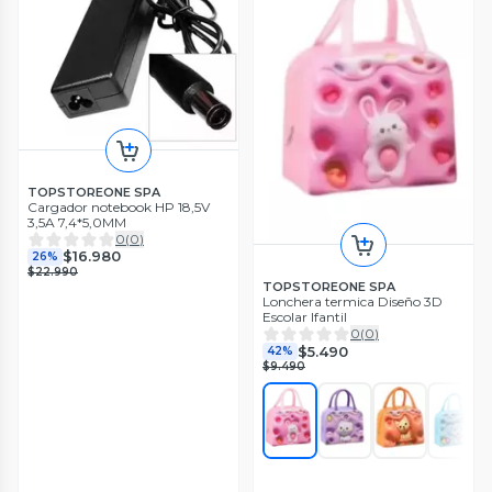
TOPSTOREONE SPA
Cargador notebook HP 18,5V
3,5A 7,4*5,0MM
0
(
0
)
$16.980
26%
$22.990
TOPSTOREONE SPA
Lonchera termica Diseño 3D
Escolar Ifantil
0
(
0
)
$5.490
42%
$9.490