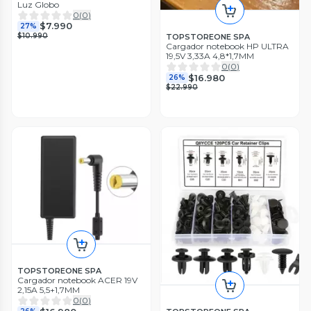
Luz Globo
0
(
0
)
$7.990
27%
$10.990
TOPSTOREONE SPA
Cargador notebook HP ULTRA
19,5V 3,33A 4,8*1,7MM
0
(
0
)
$16.980
26%
$22.990
TOPSTOREONE SPA
Cargador notebook ACER 19V
2,15A 5,5+1,7MM
0
(
0
)