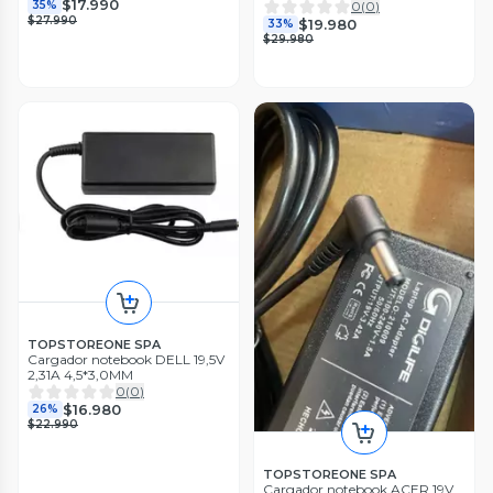
$17.990
35%
0
(
0
)
$27.990
$19.980
33%
$29.980
TOPSTOREONE SPA
Cargador notebook DELL 19,5V
2,31A 4,5*3,0MM
0
(
0
)
$16.980
26%
$22.990
TOPSTOREONE SPA
Cargador notebook ACER 19V