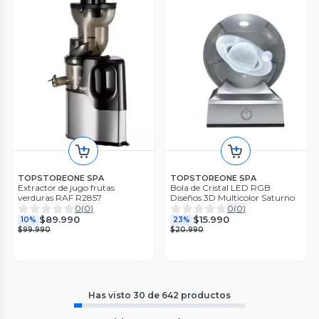
TOPSTOREONE SPA
TOPSTOREONE SPA
Extractor de jugo frutas
Bola de Cristal LED RGB
verduras RAF R2857
Diseños 3D Multicolor Saturno
0
(
0
)
0
(
0
)
$89.990
$15.990
10%
23%
$99.990
$20.990
Has visto
30
de
642
productos