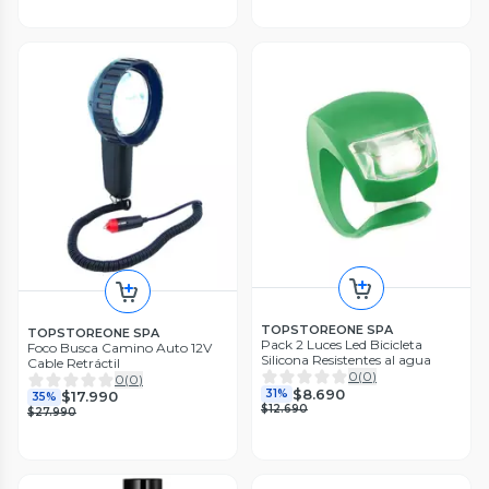
TOPSTOREONE SPA
TOPSTOREONE SPA
Pack 2 Luces Led Bicicleta
Foco Busca Camino Auto 12V
Silicona Resistentes al agua
Cable Retráctil
0
(
0
)
0
(
0
)
$8.690
31%
$17.990
35%
$12.690
$27.990