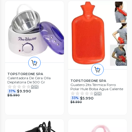
TOPSTOREONE SPA
Calentadora De Cera Olla
TOPSTOREONE SPA
Depilatoria De 500 Gr
Guatero 2lts Térmica Forro
0
(
0
)
Polar Hule Bolsa Agua Caliente
$9.990
37%
0
(
0
)
$15.990
$5.990
33%
$8.990