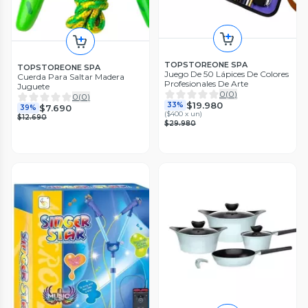
TOPSTOREONE SPA
TOPSTOREONE SPA
Juego De 50 Lápices De Colores
Cuerda Para Saltar Madera
Profesionales De Arte
Juguete
0
(
0
)
0
(
0
)
$19.980
33%
$7.690
39%
(
$400 x un
)
$12.690
$29.980