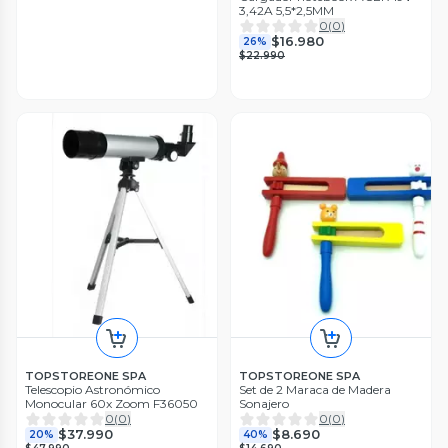
3,42A 5,5*2,5MM
0
(
0
)
$16.980
26%
$22.990
TOPSTOREONE SPA
TOPSTOREONE SPA
Telescopio Astronómico
Set de 2 Maraca de Madera
Monocular 60x Zoom F36050
Sonajero
0
(
0
)
0
(
0
)
$37.990
$8.690
20%
40%