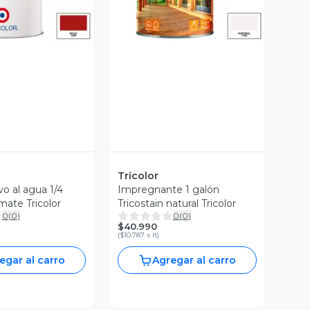
Tricolor
vo al agua 1/4
Impregnante 1 galón
mate Tricolor
Tricostain natural Tricolor
0
(
0
)
0
(
0
)
$40.990
(
$10.787 x lt
)
egar al carro
Agregar al carro