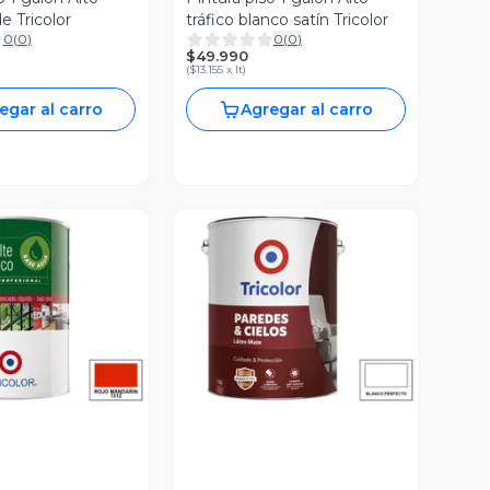
de Tricolor
tráfico blanco satín Tricolor
0
(
0
)
0
(
0
)
$49.990
(
$13.155 x lt
)
egar al carro
Agregar al carro
ista Previa
Vista Previa