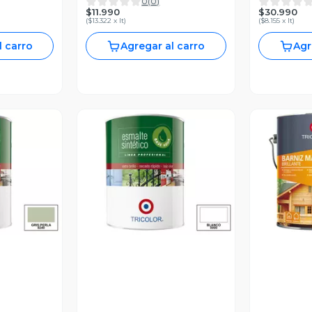
0
(
0
)
$11.990
$30.990
(
$13.322 x lt
)
(
$8.155 x lt
)
l carro
Agregar al carro
Agr
revia
Vista Previa
V