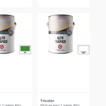
ista Previa
Vista Previa
Tricolor
o 1 galón Alto
Pintura piso 1 galón Alto