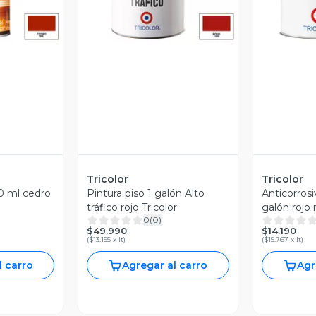
Tricolor
Tricolor
0 ml cedro
Pintura piso 1 galón Alto
Anticorrosi
tráfico rojo Tricolor
galón rojo 
0
(
0
)
$49.990
$14.190
(
$13.155 x lt
)
(
$15.767 x lt
)
l carro
Agregar al carro
Agr