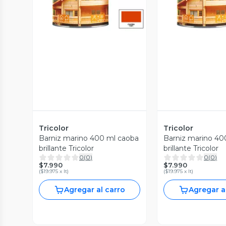
Tricolor
Tricolor
Barniz marino 400 ml caoba
Barniz marino 40
brillante Tricolor
brillante Tricolor
0
(
0
)
0
(
0
)
$7.990
$7.990
(
$19.975 x lt
)
(
$19.975 x lt
)
Agregar al carro
Agregar a