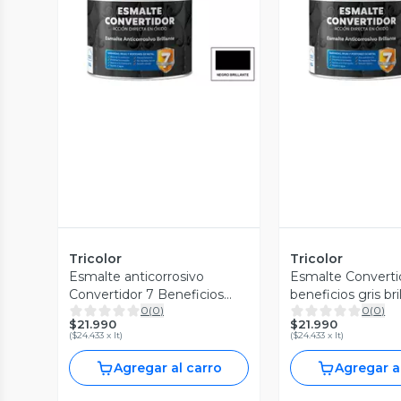
Vista Previa
Vista P
Tricolor
Tricolor
Esmalte anticorrosivo
Esmalte Converti
Convertidor 7 Beneficios
beneficios gris bri
0
(
0
)
0
(
0
)
negro 1/4 galón
$21.990
$21.990
(
$24.433 x lt
)
(
$24.433 x lt
)
Agregar al carro
Agregar a