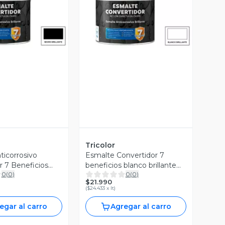
ista Previa
Vista Previa
Tricolor
ticorrosivo
Esmalte Convertidor 7
r 7 Beneficios
beneficios blanco brillante
0
(
0
)
0
(
0
)
lón
1/4 gl
$21.990
(
$24.433 x lt
)
egar al carro
Agregar al carro