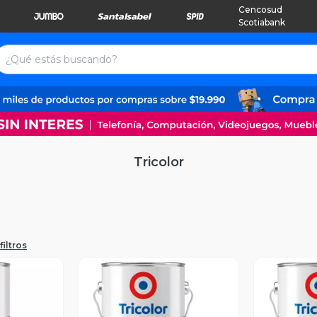
Cencosud
Scotiabank
Tricolor
filtros