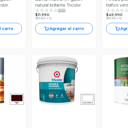
color
natural brillante Tricolor
tráfico ver
0
(
0
)
$11.990
$49.990
(
$13.322 x lt
)
(
$13.155 x lt
)
l carro
Agregar al carro
Agr
revia
Vista Previa
V