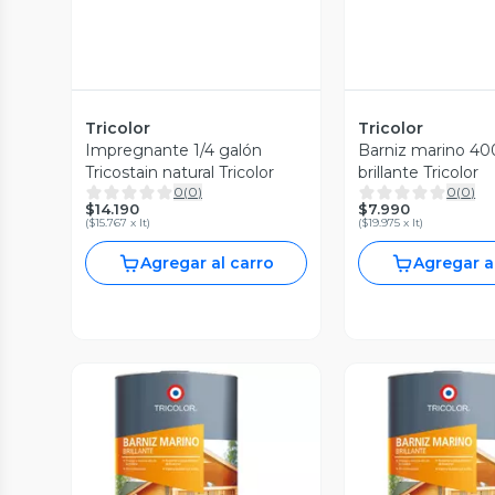
Tricolor
Tricolor
Impregnante 1/4 galón
Barniz marino 40
Tricostain natural Tricolor
brillante Tricolor
0
(
0
)
0
(
0
)
$14.190
$7.990
(
$15.767 x lt
)
(
$19.975 x lt
)
Agregar al carro
Agregar a
Vista Previa
Vista P