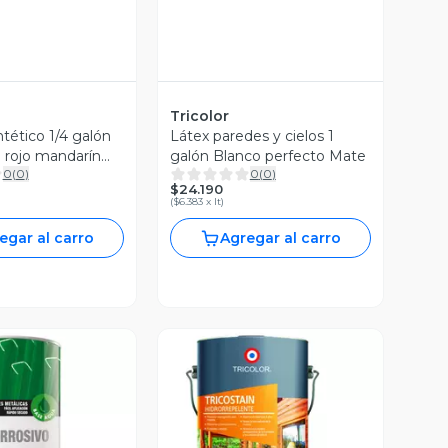
Tricolor
tético 1/4 galón
Látex paredes y cielos 1
l rojo mandarín
galón Blanco perfecto Mate
0
(
0
)
0
(
0
)
icolor
$24.190
(
$6.383 x lt
)
egar al carro
Agregar al carro
ista Previa
Vista Previa