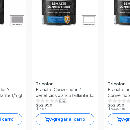
revia
Vista Previa
V
Tricolor
Tricolor
dor 7
Esmalte Convertidor 7
Esmalte an
llante 1/4 gl
beneficios blanco brillante 1
Convertido
0
(
0
)
gl
negro 1 ga
$62.990
$62.990
(
$17 x lt
)
(
$16.620 x lt
)
l carro
Agregar al carro
Agr