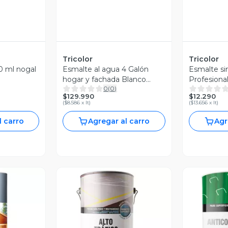
Tricolor
Tricolor
0 ml nogal
Esmalte al agua 4 Galón
Esmalte sin
hogar y fachada Blanco
Profesiona
0
(
0
)
Perfecto satinado
brillante Tr
$129.990
$12.290
(
$8.586 x lt
)
(
$13.656 x lt
)
l carro
Agregar al carro
Agr
revia
Vista Previa
V