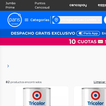
Jumbo
Puntos
Prime
Cencosud
Categorías
Entregar en Las Condes
82
productos encontrados
Limpiar 