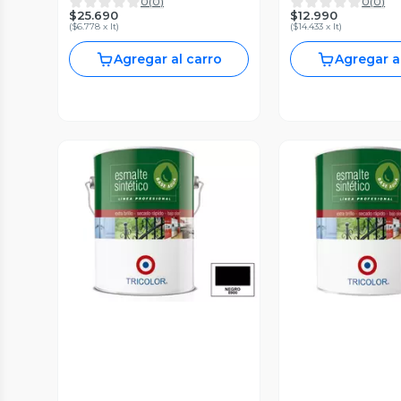
0
(
0
)
0
(
0
)
$25.690
$12.990
(
$6.778 x lt
)
(
$14.433 x lt
)
Agregar al carro
Agregar a
Vista Previa
Vista P