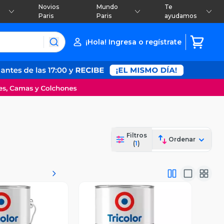
Novios
Mundo
Te
Paris
Paris
ayudamos
¡Hola! Ingresa o regístrate
Filtros
Ordenar
(
1
)