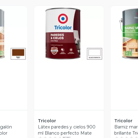
revia
Vista Previa
V
Tricolor
Tricolor
 galón
Látex paredes y cielos 900
Barniz mar
olor
ml Blanco perfecto Mate
brillante Tr