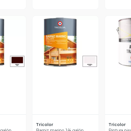
revia
Vista Previa
V
Tricolor
Tricolor
 galón
Barniz marino 1/4 galón
Pintura pis