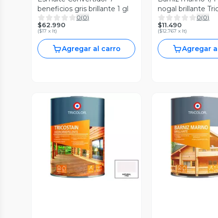
beneficios gris brillante 1 gl
nogal brillante Tri
0
(
0
)
0
(
0
)
$62.990
$11.490
(
$17 x lt
)
(
$12.767 x lt
)
Agregar al carro
Agregar a
Vista Previa
Vista P