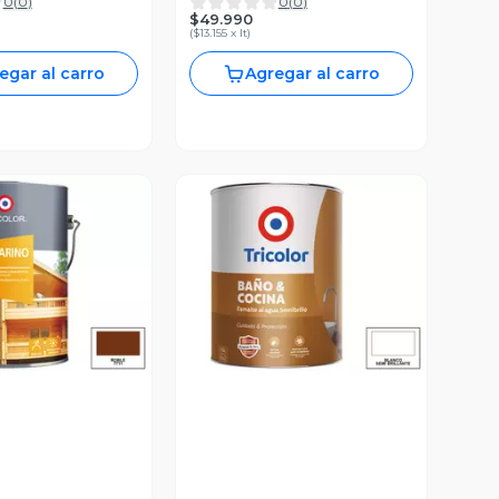
0
(
0
)
0
(
0
)
$49.990
(
$13.155 x lt
)
egar al carro
Agregar al carro
ista Previa
Vista Previa