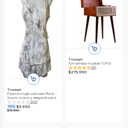
Triumph
Tornamesa mueble TUF01
5
(
1
)
$275.990
Triumph
Pijama mujer satinado floral –
Suave, liviano y elegante para
dormir
0
(
0
)
$9.990
50%
$19.990