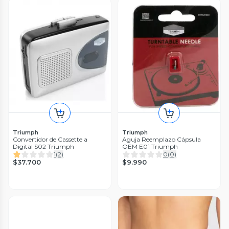
Triumph
Triumph
Convertidor de Cassette a
Aguja Reemplazo Cápsula
Digital S02 Triumph
OEM E01 Triumph
1
(
2
)
0
(
0
)
$37.700
$9.990