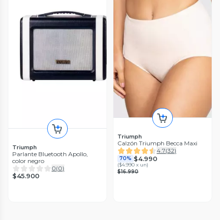
Triumph
Calzón Triumph Becca Maxi
Triumph
4.7
(
32
)
Parlante Bluetooth Apollo,
$4.990
70%
color negro
(
$4.990 x un
)
0
(
0
)
$16.990
$45.900