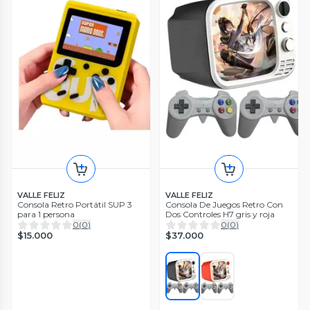
VALLE FELIZ
VALLE FELIZ
Consola Retro Portátil SUP 3
Consola De Juegos Retro Con
para 1 persona
Dos Controles H7 gris y roja
0
(
0
)
0
(
0
)
$15.000
$37.000