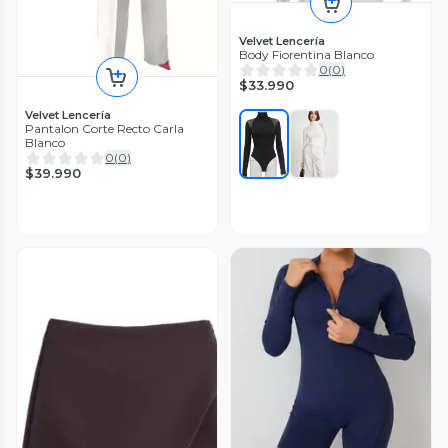
Velvet Lencería
Body Fiorentina Blanco
0
(
0
)
$33.990
Velvet Lencería
Pantalon Corte Recto Carla
Blanco
0
(
0
)
$39.990