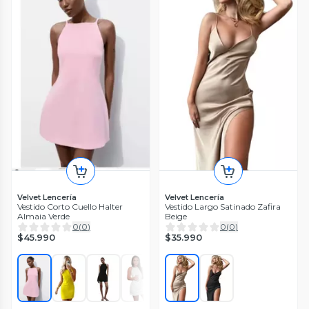
Velvet Lencería
Velvet Lencería
Vestido Corto Cuello Halter
Vestido Largo Satinado Zafira
Almaia Verde
Beige
0
(
0
)
0
(
0
)
$45.990
$35.990