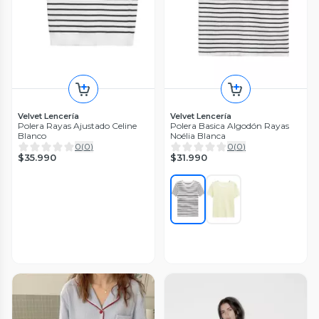
Velvet Lencería
Velvet Lencería
Polera Rayas Ajustado Celine
Polera Basica Algodón Rayas
Blanco
Noélia Blanca
0
(
0
)
0
(
0
)
$35.990
$31.990