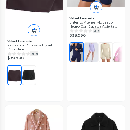
Velvet Lencería
Enterito Atenea Moldeador
Negro Con Espalda Abierta
Mujer
0
(
0
)
$38.990
Velvet Lencería
Falda short Cruzada Elyvett
Chocolate
0
(
0
)
$39.990