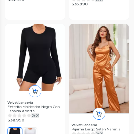
$35.990
Velvet Lencería
Enterito Moldeador Negro Con
Espalda Abierta
0
(
0
)
$38.990
Velvet Lencería
Pijama Largo Satén Naranja
0
(
0
)