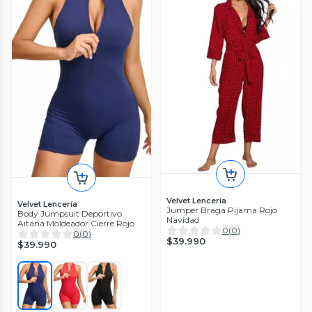
Velvet Lencería
Velvet Lencería
Jumper Braga Pijama Rojo
Body Jumpsuit Deportivo
Navidad
Aitana Moldeador Cierre Rojo
0
(
0
)
0
(
0
)
$39.990
$39.990