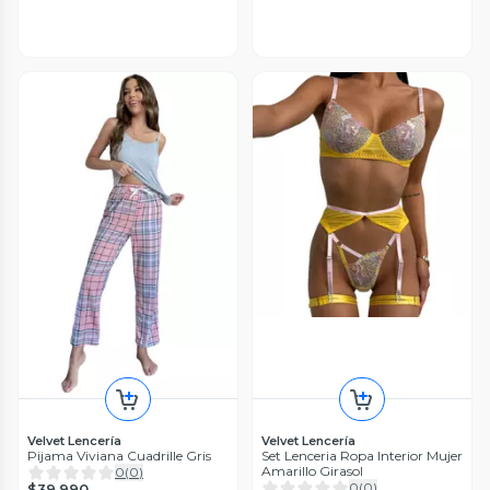
Velvet Lencería
Velvet Lencería
Pijama Viviana Cuadrille Gris
Set Lenceria Ropa Interior Mujer
Amarillo Girasol
0
(
0
)
0
(
0
)
$39.990