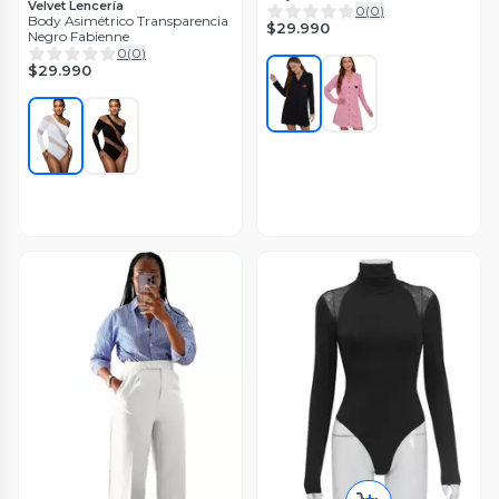
Velvet Lencería
0
(
0
)
Body Asimétrico Transparencia
$29.990
Negro Fabienne
0
(
0
)
$29.990