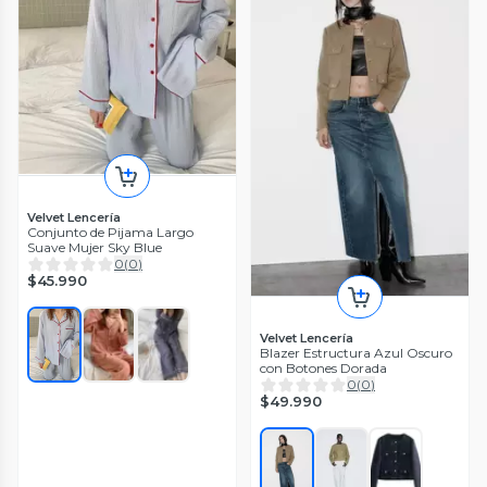
Velvet Lencería
Conjunto de Pijama Largo
Suave Mujer Sky Blue
0
(
0
)
$45.990
Velvet Lencería
Blazer Estructura Azul Oscuro
con Botones Dorada
0
(
0
)
$49.990