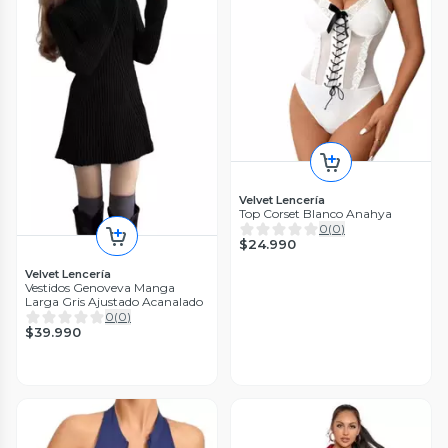
Velvet Lencería
Top Corset Blanco Anahya
0
(
0
)
$24.990
Velvet Lencería
Vestidos Genoveva Manga
Larga Gris Ajustado Acanalado
0
(
0
)
$39.990