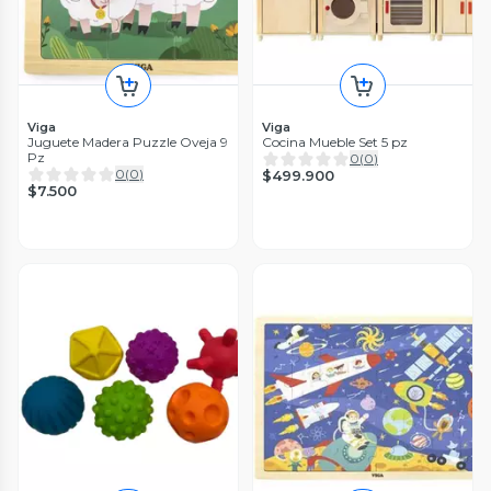
Viga
Viga
Juguete Madera Puzzle Oveja 9
Cocina Mueble Set 5 pz
Pz
0
(
0
)
0
(
0
)
$499.900
$7.500