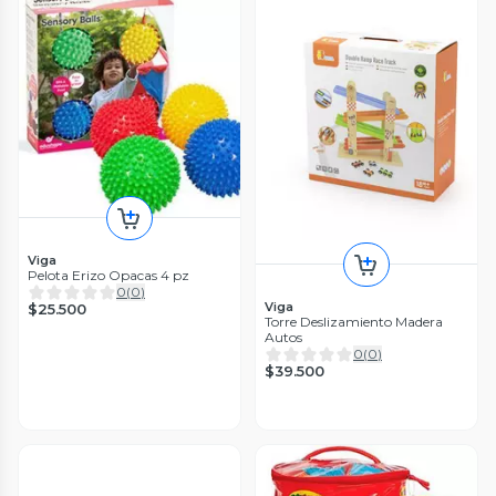
Viga
Pelota Erizo Opacas 4 pz
0
(
0
)
Viga
$25.500
Torre Deslizamiento Madera
Autos
0
(
0
)
$39.500