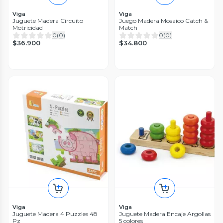
Viga
Viga
Juguete Madera Circuito
Juego Madera Mosaico Catch &
Motricidad
Match
0
(
0
)
0
(
0
)
$36.900
$34.800
Viga
Viga
Juguete Madera 4 Puzzles 48
Juguete Madera Encaje Argollas
Pz
5 colores