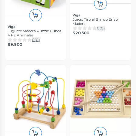
Viga
Juego Tiro al Blanco Erizo
Madera
Viga
0
(
0
)
Juguete Madera Puzzle Cubos
$20.500
4 Pz Animales
0
(
0
)
$9.900