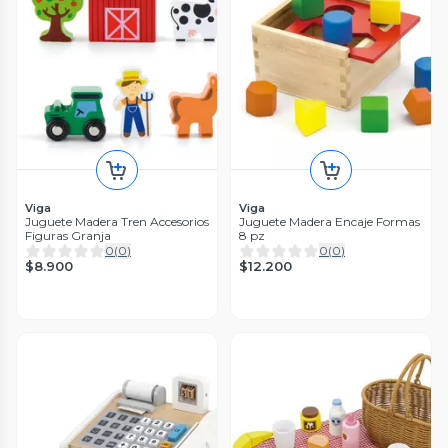
Viga
Viga
Juguete Madera Tren Accesorios
Juguete Madera Encaje Formas
Figuras Granja
8 pz
0
(
0
)
0
(
0
)
$8.900
$12.200