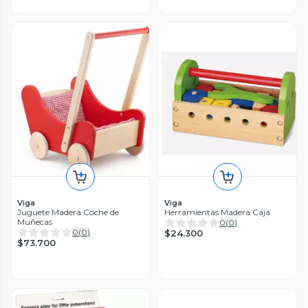
Viga
Viga
Juguete Madera Coche de
Herramientas Madera Caja
Muñecas
0
(
0
)
0
(
0
)
$24.300
$73.700