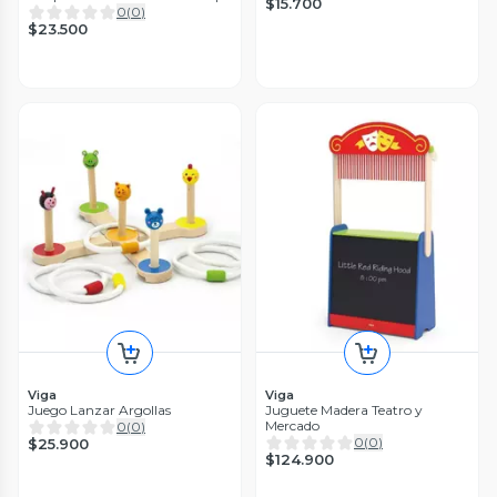
$15.700
0
(
0
)
$23.500
Viga
Viga
Juego Lanzar Argollas
Juguete Madera Teatro y
Mercado
0
(
0
)
0
(
0
)
$25.900
$124.900