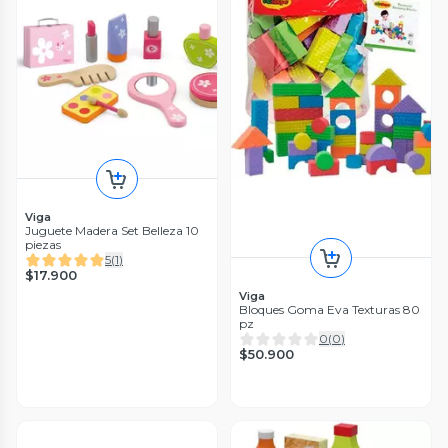
Viga
Juguete Madera Set Belleza 10
piezas
5
(
1
)
$17.900
Viga
Bloques Goma Eva Texturas 80
pz
0
(
0
)
$50.900