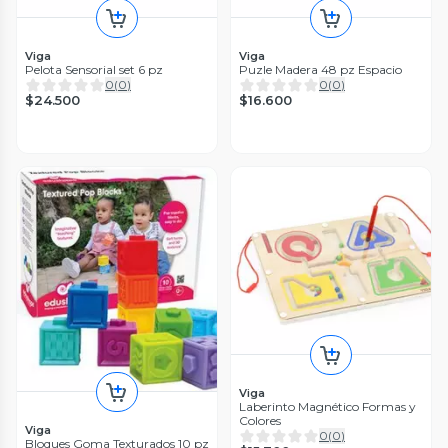
Viga
Viga
Pelota Sensorial set 6 pz
Puzle Madera 48 pz Espacio
0
(
0
)
0
(
0
)
$24.500
$16.600
Viga
Laberinto Magnético Formas y
Colores
Viga
0
(
0
)
Bloques Goma Texturados 10 pz