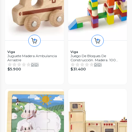
Viga
Viga
Juguete Madera Ambulancia
Juego De Bloques De
Arrastre
Construcción. Madera. 100
Pzas.
0
(
0
)
0
(
0
)
$5.900
$31.400