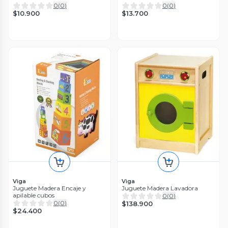
0
(
0
)
0
(
0
)
$10.900
$13.700
Viga
Viga
Juguete Madera Encaje y
Juguete Madera Lavadora
apilable cubos
0
(
0
)
0
(
0
)
$138.900
$24.400