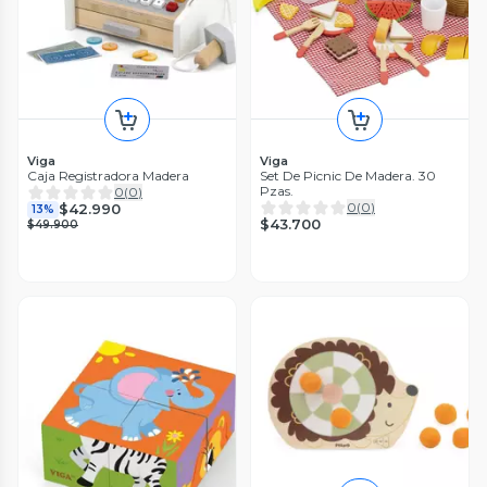
Viga
Viga
Caja Registradora Madera
Set De Picnic De Madera. 30
Pzas.
0
(
0
)
0
(
0
)
$42.990
13%
$43.700
$49.900