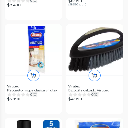
0
(
0
)
$8.990
$7.490
(
$8.990 x un
)
Virutex
Virutex
Repuesto mopa clásica virutex
Escobilla calzado Virutex
0
(
0
)
0
(
0
)
$5.990
$4.990