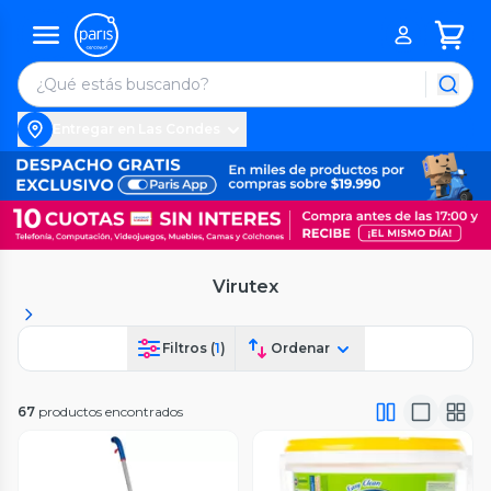
Entregar en Las Condes
Virutex
Filtros (
1
)
Ordenar
67
productos encontrados