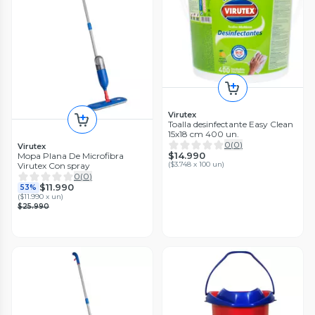
Virutex
Toalla desinfectante Easy Clean
15x18 cm 400 un.
0
(
0
)
Virutex
$14.990
Mopa Plana De Microfibra
(
$3.748 x 100 un
)
Virutex Con spray
0
(
0
)
$11.990
53%
(
$11.990 x un
)
$25.990