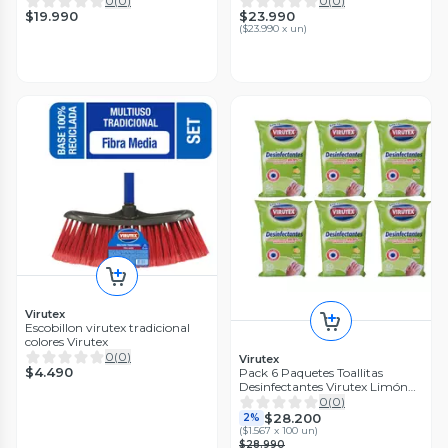
0
(
0
)
0
(
0
)
$19.990
$23.990
(
$23.990 x un
)
Virutex
Escobillon virutex tradicional
colores Virutex
0
(
0
)
Virutex
$4.490
Pack 6 Paquetes Toallitas
Desinfectantes Virutex Limón
50u cu
0
(
0
)
$28.200
2%
(
$1.567 x 100 un
)
$28.990