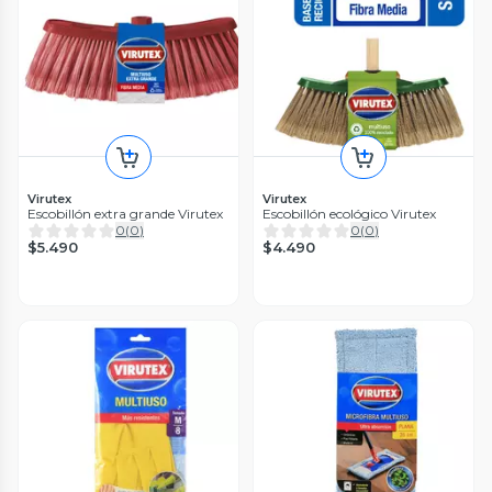
Virutex
Virutex
Escobillón extra grande Virutex
Escobillón ecológico Virutex
0
(
0
)
0
(
0
)
$5.490
$4.490