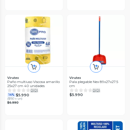
Virutex
Virutex
Paño multiuso Viscosa amarillo
Pala plegable Nex 89x27x27.5
25x27 cm 40 unidades
cm
0
(
0
)
0
(
0
)
$5.990
$5.990
14%
(
$150 x un
)
$6.990