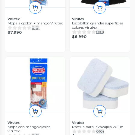
Virutex
Virutex
Mopa algodón + mango Virutex
Escobillón grandes superficies
colores Virutex
0
(
0
)
0
(
0
)
$7.990
$6.990
Virutex
Virutex
Mopa con mango clásica
Pastilla para lavavajilla 20 un.
virutex
0
(
0
)