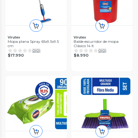
Virutex
Virutex
Mopa plana Spray 65x9.5x9.5
Balde escurridor de mopa
cm
Clásico 14 lt
0
(
0
)
0
(
0
)
$17.990
$8.990