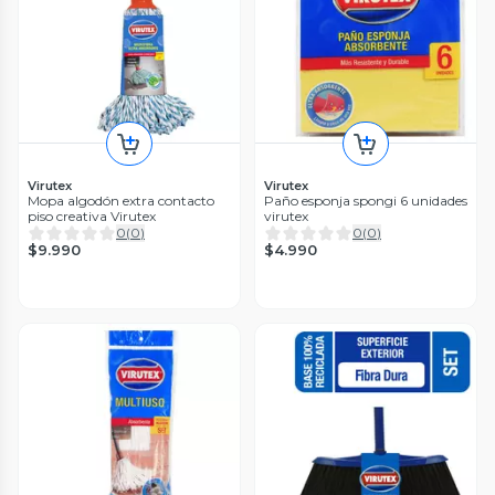
Virutex
Virutex
Mopa algodón extra contacto
Paño esponja spongi 6 unidades
piso creativa Virutex
virutex
0
(
0
)
0
(
0
)
$9.990
$4.990