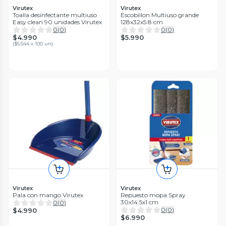
Virutex
Virutex
Toalla desinfectante multiuso
Escobillon Multiuso grande
Easy clean 90 unidades Virutex
128x32x5.8 cm
0
(
0
)
0
(
0
)
$4.990
$5.990
(
$5.544 x 100 un
)
Virutex
Virutex
Pala con mango Virutex
Repuesto mopa Spray
30x14.5x1 cm
0
(
0
)
0
(
0
)
$4.990
$6.990