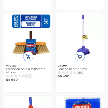
Virutex
Virutex
Escobillón para piso flotante
Sopapa baño Virutex.
Virutex
0
(
0
)
0
(
0
)
$6.490
$8.990