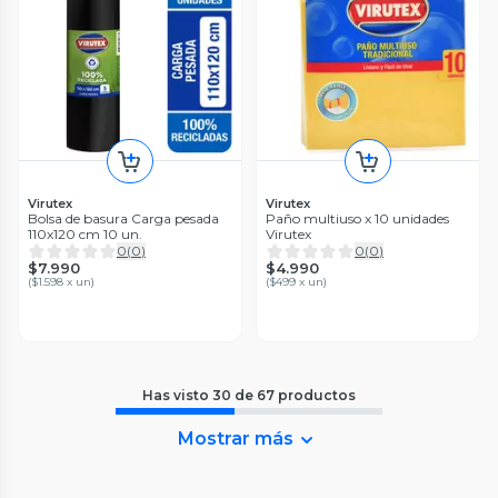
Virutex
Virutex
Bolsa de basura Carga pesada
Paño multiuso x 10 unidades
110x120 cm 10 un.
Virutex
0
(
0
)
0
(
0
)
$7.990
$4.990
(
$1.598 x un
)
(
$499 x un
)
Has visto
30
de
67
productos
Mostrar más