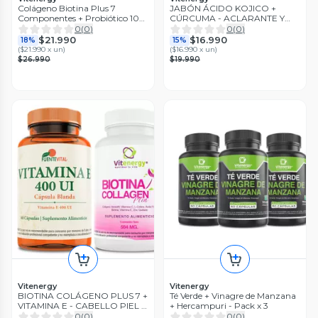
Colágeno Biotina Plus 7
JABÓN ÁCIDO KOJICO +
Componentes + Probiótico 100
CÚRCUMA - ACLARANTE Y
Billones - Pack
DESPIGMENTANTE - PACK x2
0
(
0
)
0
(
0
)
$21.990
$16.990
18%
15%
(
$21.990 x un
)
(
$16.990 x un
)
$26.990
$19.990
Vitenergy
Vitenergy
BIOTINA COLÁGENO PLUS 7 +
Té Verde + Vinagre de Manzana
VITAMINA E - CABELLO PIEL Y
+ Hercampuri - Pack x 3
UÑAS - PACK
0
(
0
)
0
(
0
)