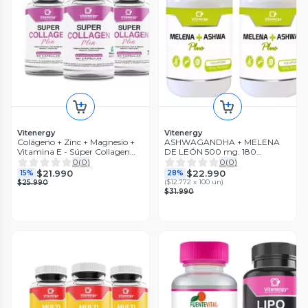
Vitenergy
Vitenergy
Colágeno + Zinc + Magnesio +
ASHWAGANDHA + MELENA
Vitamina E - Súper Collagen
DE LEÓN 500 mg. 180
Plus Original - Pack x 3
Cápsulas Pack x2
0
(
0
)
0
(
0
)
$21.990
$22.990
15%
28%
(
$12.772 x 100 un
)
$25.990
$31.990