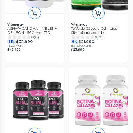
Vitenergy
Vitenergy
ASHWAGANDHA + MELENA
Té Verde Cápsula Gel + Lipo
DE LEÓN - 500 mg. 270
Slim bloqueador de
Cápsulas x3
carbohidratos
0
(
0
)
0
(
0
)
$32.990
$21.990
31%
8%
(
$122 x un
)
(
$21.990 x un
)
$47.990
$23.990