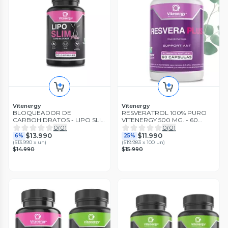
Vitenergy
Vitenergy
BLOQUEADOR DE
RESVERATROL 100% PURO
CARBOHIDRATOS - LIPO SLIM
VITENERGY 500 MG. - 60
PLUS - CONTROL PESO -
CÁPSULAS VCAPS
0
(
0
)
0
(
0
)
REGULADOR TRÁNSITO
$13.990
$11.990
6%
25%
(
$13.990 x un
)
(
$19.983 x 100 un
)
$14.990
$15.990