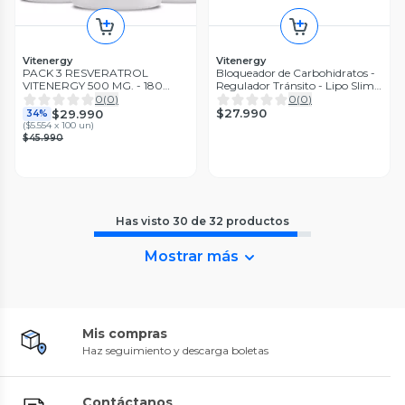
Vitenergy
Vitenergy
PACK 3 RESVERATROL
Bloqueador de Carbohidratos -
VITENERGY 500 MG. - 180
Regulador Tránsito - Lipo Slim
CÁPSULAS VCAPS
Plus Original - Pack Oferta x 2
0
(
0
)
0
(
0
)
$27.990
$29.990
34%
(
$5.554 x 100 un
)
$45.990
Has visto
30
de
32
productos
Mostrar más
Mis compras
Haz seguimiento y descarga boletas
Contáctanos