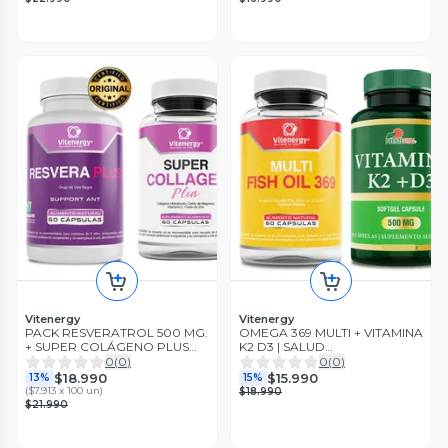
Vitenergy
Vitenergy
PACK RESVERATROL 500 MG.
OMEGA 369 MULTI + VITAMINA
+ SUPER COLÁGENO PLUS
K2 D3 | SALUD
VITENERGY - 120 CÁPSULAS
CARDIOVASCULAR ÓSEA -
0
(
0
)
0
(
0
)
VCAPS
PACK
$18.990
$15.990
13%
15%
(
$7.913 x 100 un
)
$18.990
$21.990