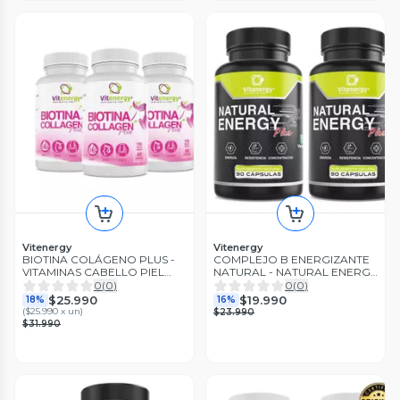
Vitenergy
Vitenergy
BIOTINA COLÁGENO PLUS -
COMPLEJO B ENERGIZANTE
VITAMINAS CABELLO PIEL
NATURAL - NATURAL ENERGY
UÑAS - FÓRMULA 7
PLUS - PACK x2
0
(
0
)
0
(
0
)
COMPONENTES - PACK x3
$25.990
$19.990
18%
16%
(
$25.990 x un
)
$23.990
$31.990