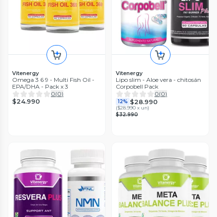
Vitenergy
Vitenergy
Omega 3 6 9 - Multi Fish Oil -
Lipo slim - Aloe vera - chitosán
EPA/DHA - Pack x 3
Corpobell Pack
0
(
0
)
0
(
0
)
$24.990
$28.990
12%
(
$28.990 x un
)
$32.990