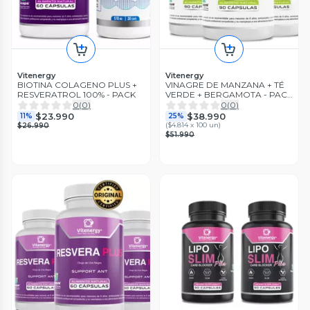
Vitenergy
Vitenergy
BIOTINA COLAGENO PLUS +
VINAGRE DE MANZANA + TÉ
RESVERATROL 100% - PACK
VERDE + BERGAMOTA - PACK
3 FÓRMULA METABOLISMO -
0
(
0
)
0
(
0
)
270 CÁPSULAS
$23.990
$38.990
11%
25%
(
$4.814 x 100 un
)
$26.990
$51.990