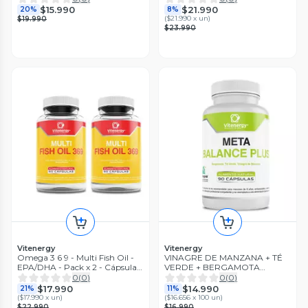
$15.990
$21.990
20%
8%
(
$21.990 x un
)
$19.990
$23.990
Vitenergy
Vitenergy
Omega 3 6 9 - Multi Fish Oil -
VINAGRE DE MANZANA + TÉ
EPA/DHA - Pack x 2 - Cápsula
VERDE + BERGAMOTA
Soft Gel
VITENERGY - 90 CÁPSULAS
0
(
0
)
0
(
0
)
$17.990
$14.990
21%
11%
(
$17.990 x un
)
(
$16.656 x 100 un
)
$22.990
$16.990