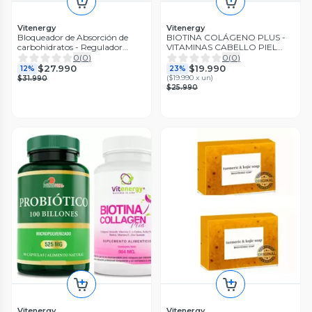
Vitenergy
Vitenergy
Bloqueador de Absorción de
BIOTINA COLÁGENO PLUS -
carbohidratos - Regulador
VITAMINAS CABELLO PIEL
Tránsito - Lipo Slim Plus
UÑAS - FÓRMULA 7
0
(
0
)
0
(
0
)
Original- Pack x3
COMPONENTES - PACK x2
$27.990
$19.990
12%
23%
(
$19.990 x un
)
$31.990
$25.990
Vitenergy
Vitenergy