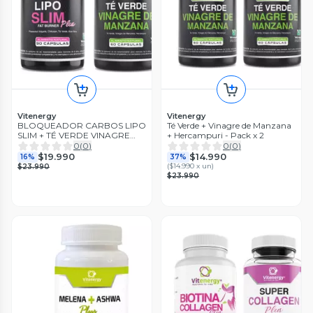
Vitenergy
Vitenergy
BLOQUEADOR CARBOS LIPO
Té Verde + Vinagre de Manzana
SLIM + TÉ VERDE VINAGRE
+ Hercampuri - Pack x 2
MANZANA | VITENERGY- PACK
0
(
0
)
0
(
0
)
$19.990
$14.990
16%
37%
(
$14.990 x un
)
$23.990
$23.990