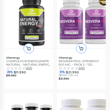
Vitenergy
Vitenergy
COMPLEJO B ENERGIZANTE
RESVERATROL VITENERGY
NATURAL - NATURAL ENERGY
500 MG. - PACK 2 - 120
PLUS 90 cápsulas
CÁPSULAS VCAPS
0
(
0
)
0
(
0
)
$11.990
$21.990
25%
31%
(
$9.163 x 100 un
)
$15.990
$31.990