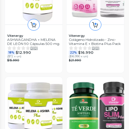
Vitenergy
Vitenergy
ASHWAGANDHA + MELENA
Colágeno Hidrolizado - Zinc-
DE LEÓN 90 Cápsulas 500 mg.
Vitamina E + Biotina Plus Pack
0
(
0
)
0
(
0
)
$12.990
$16.990
18%
22%
(
$72 x un
)
(
$16.990 x un
)
$15.990
$21.990