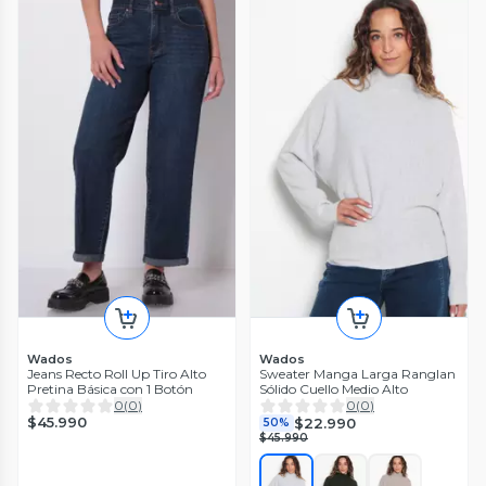
Wados
Wados
Jeans Recto Roll Up Tiro Alto
Sweater Manga Larga Ranglan
Pretina Básica con 1 Botón
Sólido Cuello Medio Alto
0
(
0
)
0
(
0
)
$45.990
$22.990
50%
$45.990