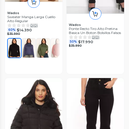
Wados
Sweater Manga Larga Cuello
Alto Regular
Wados
0
(
0
)
Ponte Recto Tiro Alto Pretina
$14.390
60%
Basica Un Boton Bolsillos Falsos
$35.990
0
(
0
)
$17.990
50%
$35.990