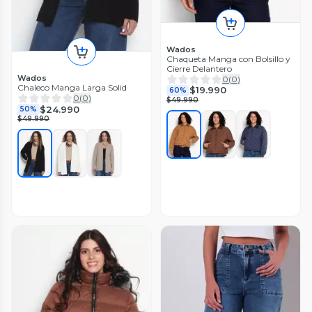
Wados
Chaqueta Manga con Bolsillo y
Cierre Delantero
Wados
0
(
0
)
Chaleco Manga Larga Solid
$19.990
60%
0
(
0
)
$49.990
$24.990
50%
$49.990