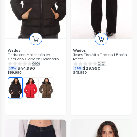
Wados
Wados
Parka con Aplicación en
Jeans Tiro Alto Pretina 1 Botón
Capucha Cierre en Delantero
Recto
0
(
0
)
0
(
0
)
$44.990
$29.990
50%
34%
$89.990
$45.990