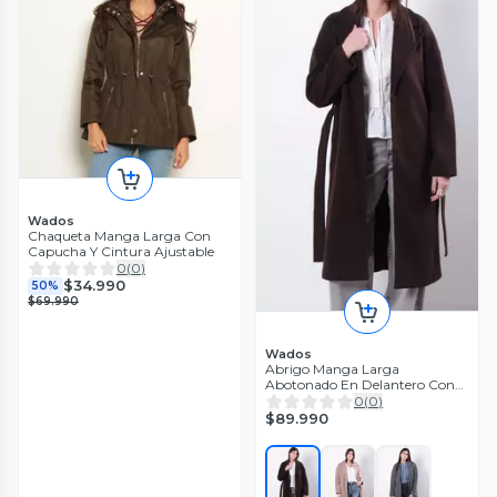
Wados
Chaqueta Manga Larga Con
Capucha Y Cintura Ajustable
0
(
0
)
$34.990
50%
$69.990
Wados
Abrigo Manga Larga
Abotonado En Delantero Con
Lazo En Cintura
0
(
0
)
$89.990