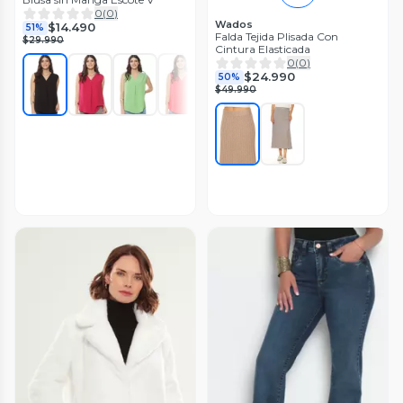
0
(
0
)
Wados
$14.490
51%
Falda Tejida Plisada Con
$29.990
Cintura Elasticada
0
(
0
)
$24.990
50%
$49.990