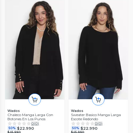
Wados
Wados
Chaleco Manga Larga Con
Sweater Basico Manga Larga
Botones En Los Punos
Escote Redondo
0
(
0
)
0
(
0
)
$22.990
$22.990
50%
50%
$45.990
$45.990