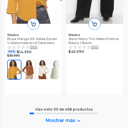
Wados
Wados
Blusa Manga 3/4 Sólida Escote
Jeans Recto Tiro Medio Pretina
V Abotonada en el Delantero
Básica 1 Botón
0
(
0
)
0
(
0
)
$45.990
$14.390
60%
$35.990
Has visto
30
de
498
productos
Mostrar más