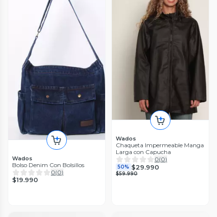
Wados
Chaqueta Impermeable Manga
Larga con Capucha
Wados
0
(
0
)
Bolso Denim Con Bolsillos
$29.990
50%
0
(
0
)
$59.990
$19.990