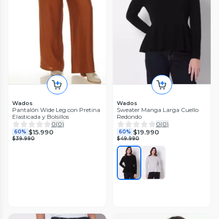
Wados
Wados
Pantalón Wide Leg con Pretina
Sweater Manga Larga Cuello
Elasticada y Bolsillos
Redondo
0
(
0
)
0
(
0
)
$15.990
$19.990
60%
60%
$39.990
$49.990