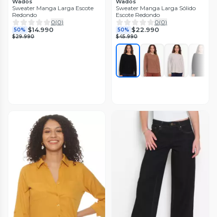
Wados
Wados
Sweater Manga Larga Escote
Sweater Manga Larga Sólido
Redondo
Escote Redondo
0
(
0
)
0
(
0
)
$14.990
$22.990
50%
50%
$29.990
$45.990