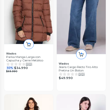
Wados
Parka Manga Larga con
Capucha y Cierre Metálico
Wados
0
(
0
)
Jeans Cargo Recto Tiro Alto
$34.990
50%
Pretina Un Boton
$69.990
0
(
0
)
$49.990