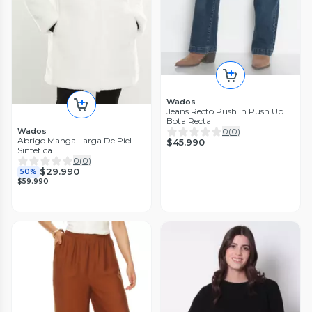
Wados
Jeans Recto Push In Push Up
Bota Recta
Wados
0
(
0
)
Abrigo Manga Larga De Piel
$45.990
Sintetica
0
(
0
)
$29.990
50%
$59.990