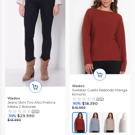
Wados
Sweater Cuello Redondo Manga
Kimono
Wados
0
(
0
)
Jeans Slim Tiro Alto Pretina
$18.390
60%
Media 2 Botones
$45.990
0
(
0
)
$29.990
34%
$45.990