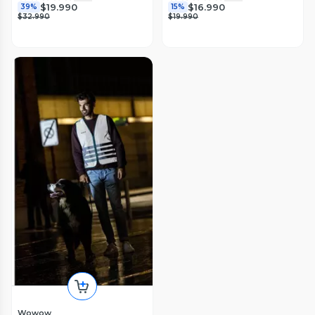
$19.990
$16.990
39%
15%
$32.990
$19.990
Wowow