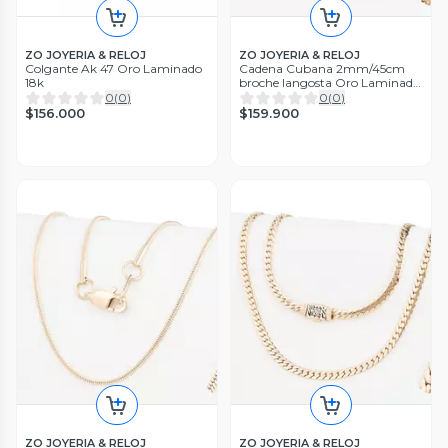
ZO JOYERIA & RELOJ
ZO JOYERIA & RELOJ
Colgante Ak 47 Oro Laminado
Cadena Cubana 2mm/45cm
18k
broche langosta Oro Laminado
18k
0
(
0
)
0
(
0
)
$156.000
$159.900
ZO JOYERIA & RELOJ
ZO JOYERIA & RELOJ