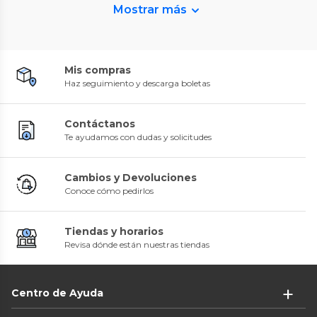
Mostrar más
Mis compras
Haz seguimiento y descarga boletas
Contáctanos
Te ayudamos con dudas y solicitudes
Cambios y Devoluciones
Conoce cómo pedirlos
Tiendas y horarios
Revisa dónde están nuestras tiendas
Centro de Ayuda