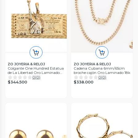
ZO JOYERIA & RELOJ
ZO JOYERIA & RELOJ
Colgante One Hundred Estatua
Cadena Cubana 6mm/65cm
de La Libertad Oro Laminado
broche cajón Oro Laminado 18k
18k
0
(
0
)
0
(
0
)
$344.500
$338.000