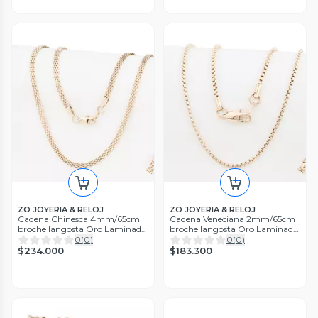
ZO JOYERIA & RELOJ
ZO JOYERIA & RELOJ
Cadena Chinesca 4mm/65cm
Cadena Veneciana 2mm/65cm
broche langosta Oro Laminado
broche langosta Oro Laminado
18k
18k
0
(
0
)
0
(
0
)
$234.000
$183.300