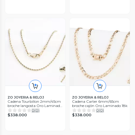
ZO JOYERIA & RELOJ
ZO JOYERIA & RELOJ
Cadena Tourbillon 2mm/45cm
Cadena Carter 6mm/65cm
broche langosta Oro Laminado
broche cajón Oro Laminado 18k
18k
0
(
0
)
0
(
0
)
$338.000
$338.000