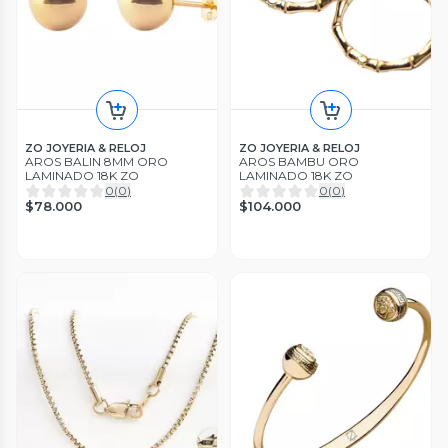
ZO JOYERIA & RELOJ
ZO JOYERIA & RELOJ
AROS BALIN 8MM ORO
AROS BAMBU ORO
LAMINADO 18K ZO
LAMINADO 18K ZO
0
(
0
)
0
(
0
)
$78.000
$104.000