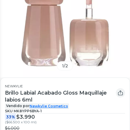
1
/
2
NEWKYLIE
Brillo Labial Acabado Gloss Maquillaje
labios 6ml
Vendido por
Newkylie Cosmetics
SKU
MK8YPP6BYA-1
$3.990
33%
(
$66.500 x 100 ml
)
$6.000