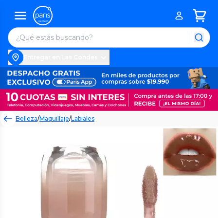
Entregar en Las Condes
Belleza
/
Maquillaje
/
Labiales