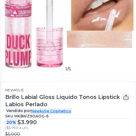
1
/
5
NEWKYLIE
Brillo Labial Gloss Liquido Tonos Lipstick
Labios Perlado
Vendido por
Newkylie Cosmetics
SKU
MKBWZ9OAOG-6
$3.990
20%
(
$3.990 x un
)
$5.000