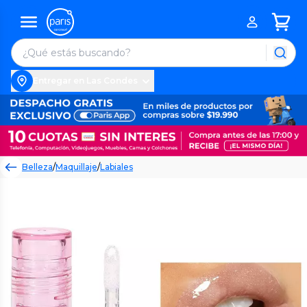
Entregar en Las Condes
Belleza
/
Maquillaje
/
Labiales