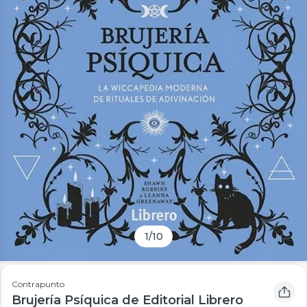
1
/
10
Contrapunto
Brujería Psíquica de Editorial Librero