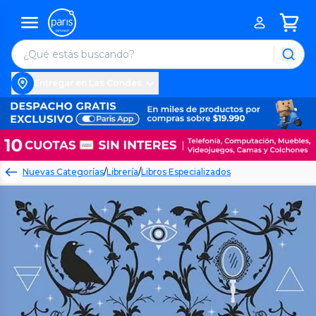
Entregar en Las Condes
Nuevas Categorías
/
Librería
/
Libros Especializados