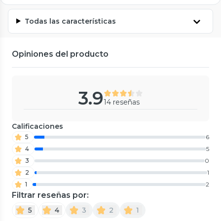
Todas las características
Opiniones del producto
3.9
14 reseñas
Calificaciones
5
6
4
5
3
0
2
1
1
2
Filtrar reseñas por:
5
4
3
2
1