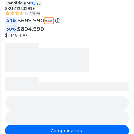
Vendido por
Paris
SKU
412432999
3.9
(
14
)
$689.990
40%
$804.990
30%
$1.149.990
Comprar ahora