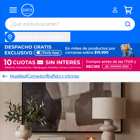
Entregar en Las Condes
Muebles
/
Comedor
/
Buffets y Vitrinas