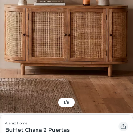
1
/
8
Alaniz Home
Buffet Chaxa 2 Puertas