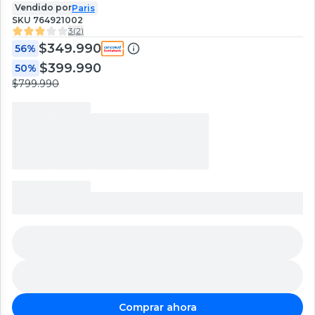
Vendido por
Paris
SKU
764921002
3
(
2
)
$349.990
56%
$399.990
50%
$799.990
Comprar ahora