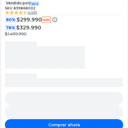
Vendido por
Paris
SKU
899868002
4.4
(
5
)
$299.990
80%
$329.990
78%
$1.499.990
Comprar ahora