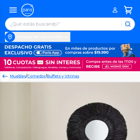
Entregar en Las Condes
Muebles
/
Comedor
/
Buffets y Vitrinas