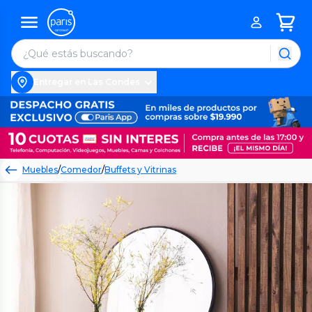
Entregar en Las Condes
Muebles
/
Comedor
/
Buffets y Vitrinas