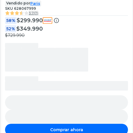
Vendido por
Paris
SKU
628067999
3.7
(
7
)
$299.990
58%
$349.990
52%
$729.990
Comprar ahora