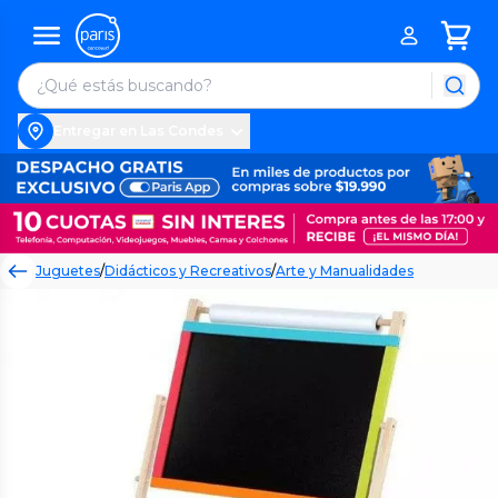
Entregar en Las Condes
Juguetes
/
Didácticos y Recreativos
/
Arte y Manualidades