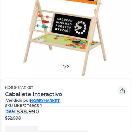
1
/
2
HOBBYMARKET
Caballete Interactivo
Vendido por
HOBBYMARKET
SKU
MK8FJT69CS-1
$38.990
26%
$52.990