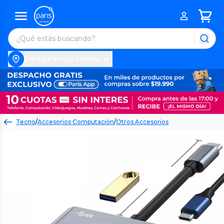
Entregar en Las Condes
Tecno
/
Accesorios Computación
/
Otros Accesorios