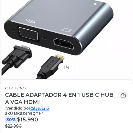
1
/
4
CITYTECNO
CABLE ADAPTADOR 4 EN 1 USB C HUB
A VGA HDMI
Vendido por
Citytecno
SKU
MKSZ4R9QT9-1
$15.990
30%
$22.990