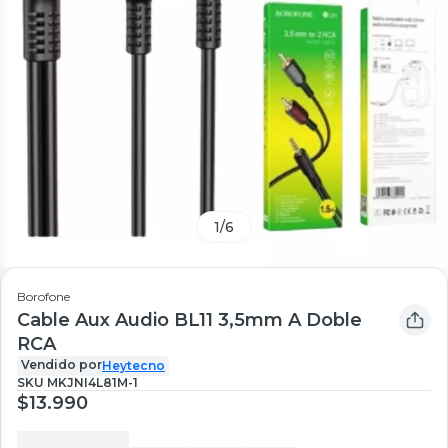
1
/
6
Borofone
Cable Aux Audio BL11 3,5mm A Doble
RCA
Vendido por
Heytecno
SKU
MKJNI4L81M-1
$13.990