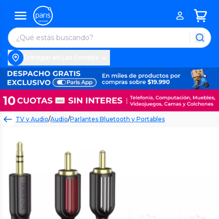
Entregar en Las Condes
TV y Audio
/
Audio
/
Parlantes Bluetooth y Portables