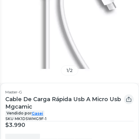
1
/
2
Master-G
Cable De Carga Rápida Usb A Micro Usb
Mgcamic
Vendido por
Gasei
SKU
MK1DSWMG9F-1
$3.990