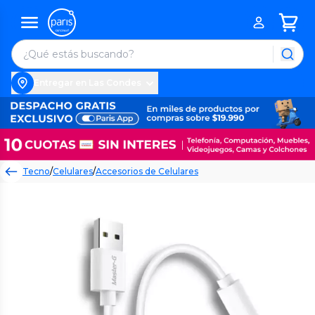
Entregar en Las Condes
Tecno
/
Celulares
/
Accesorios de Celulares