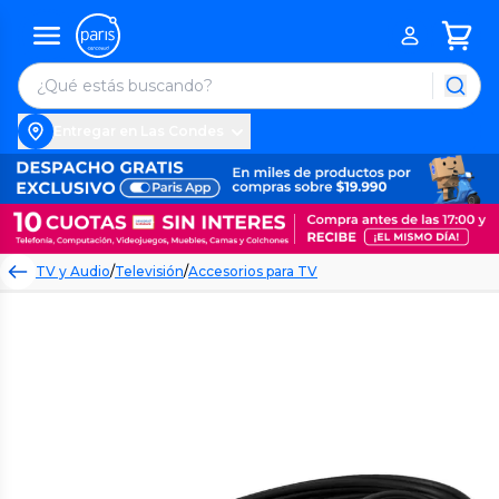
Entregar en Las Condes
TV y Audio
/
Televisión
/
Accesorios para TV