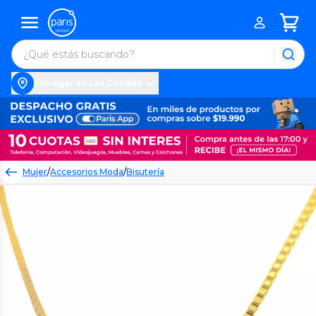
Entregar en Las Condes
Mujer
/
Accesorios Moda
/
Bisutería