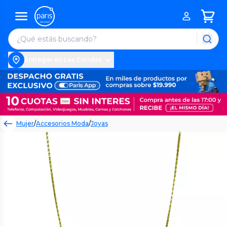
Entregar en Las Condes
Mujer
/
Accesorios Moda
/
Joyas