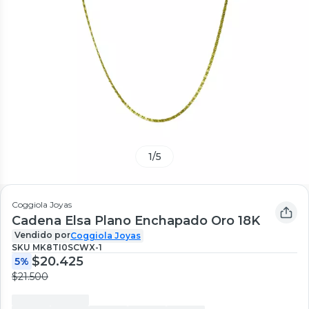
1
/
5
Coggiola Joyas
Cadena Elsa Plano Enchapado Oro 18K
Vendido por
Coggiola Joyas
SKU
MK8TI0SCWX-1
$20.425
5%
$21.500