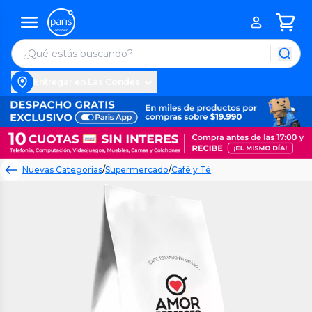
Entregar en Las Condes
Nuevas Categorías
/
Supermercado
/
Café y Té