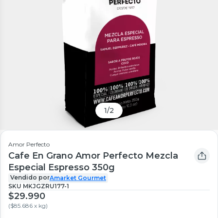
1
/
2
Amor Perfecto
Cafe En Grano Amor Perfecto Mezcla
Especial Espresso 350g
Vendido por
Amarket Gourmet
SKU
MKJGZRU177-1
$29.990
(
$85.686 x kg
)