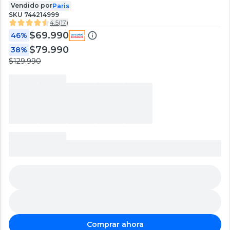
Vendido por
Paris
SKU
744214999
4.5
(
17
)
$69.990
46%
$79.990
38%
$129.990
Comprar ahora