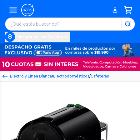
Entregar en Las Condes
Electro y Línea Blanca
/
Electrodomésticos
/
Cafeteras