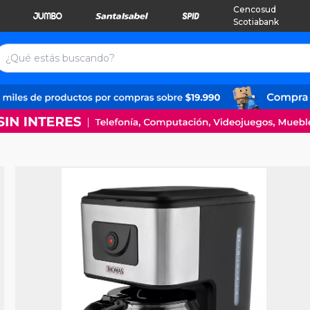
Cencosud
Scotiabank