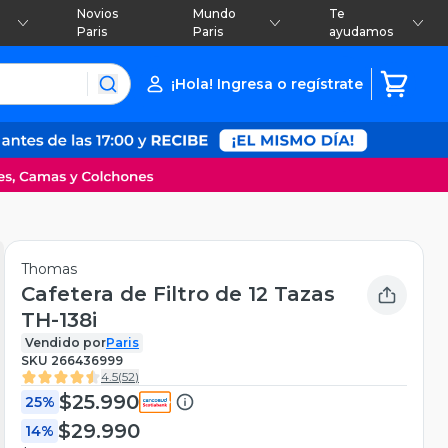
Novios
Mundo
Te
Paris
Paris
ayudamos
¡Hola! Ingresa o regístrate
Thomas
Cafetera de Filtro de 12 Tazas
TH-138i
Vendido por
Paris
SKU
266436999
4.5
(
52
)
$25.990
25%
$29.990
14%