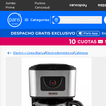
Jumbo
Puntos
Prime
Cencosud
Categorías
Entregar en Las Condes
Electro y Línea Blanca
/
Electrodomésticos
/
Cafeteras