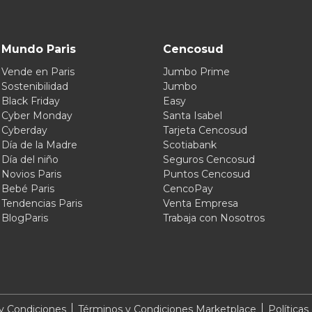
Mundo Paris
Cencosud
Vende en Paris
Jumbo Prime
Sostenibilidad
Jumbo
Black Friday
Easy
Cyber Monday
Santa Isabel
Cyberday
Tarjeta Cencosud
Día de la Madre
Scotiabank
Día del niño
Seguros Cencosud
Novios Paris
Puntos Cencosud
Bebé Paris
CencoPay
Tendencias Paris
Venta Empresa
BlogParis
Trabaja con Nosotros
y Condiciones
Términos y Condiciones Marketplace
Políticas