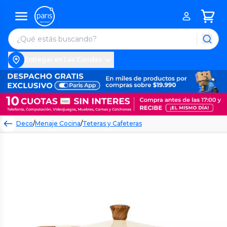
Entregar en Las Condes
Deco
/
Menaje Cocina
/
Teteras y Cafeteras