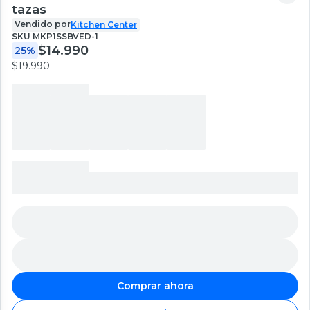
tazas
Vendido por
Kitchen Center
SKU
MKP1SSBVED-1
$14.990
25%
$19.990
Comprar ahora