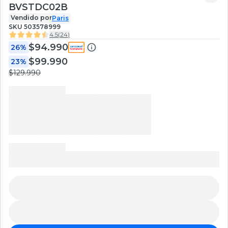
BVSTDC02B
Vendido por
Paris
SKU
503578999
4.5
(
24
)
$94.990
26%
$99.990
23%
$129.990