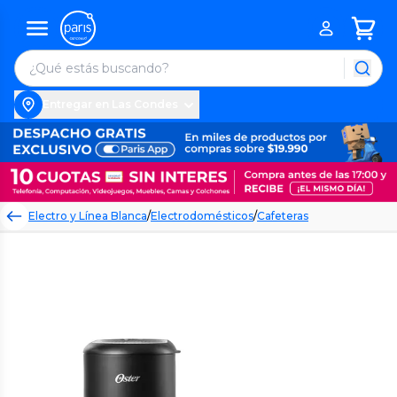
Entregar en Las Condes
Electro y Línea Blanca
/
Electrodomésticos
/
Cafeteras