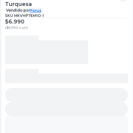
Turquesa
Vendido por
Forus
SKU
MKVHP7EM1O-1
$6.990
(
$6.990 x un
)