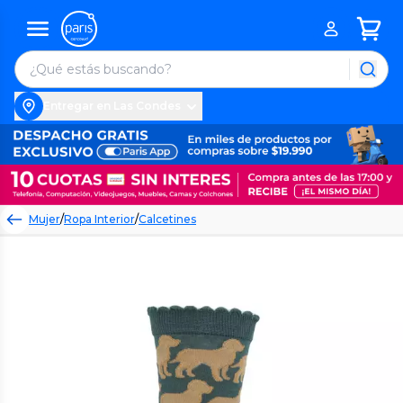
Entregar en Las Condes
Mujer
/
Ropa Interior
/
Calcetines