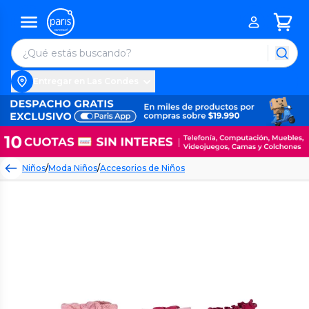
Entregar en Las Condes
Niños
/
Moda Niños
/
Accesorios de Niños