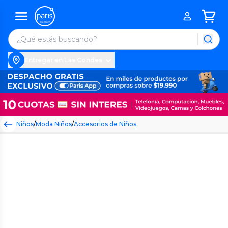
Entregar en Las Condes
Niños
/
Moda Niños
/
Accesorios de Niños