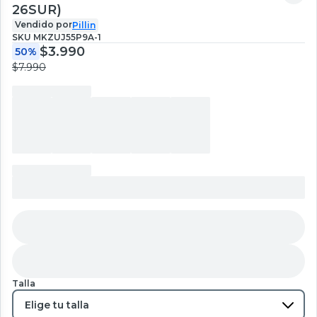
26SUR)
Vendido por
Pillin
SKU
MKZUJ55P9A-1
$3.990
50%
$7.990
Talla