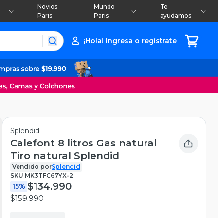
Novios
Mundo
Te
Paris
Paris
ayudamos
¡Hola! Ingresa o regístrate
Splendid
Calefont 8 litros Gas natural
Tiro natural Splendid
Vendido por
Splendid
SKU
MK3TFC67YX-2
$134.990
15%
$159.990