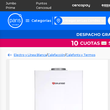
Jumbo
Puntos
Prime
Cencosud
Categorías
Entregar en Las Condes
Electro y Línea Blanca
/
Calefacción
/
Calefonts y Termos