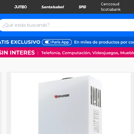
Cencosud
Scotiabank