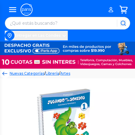
Entregar en Las Condes
Nuevas Categorías
/
Librería
/
Artes