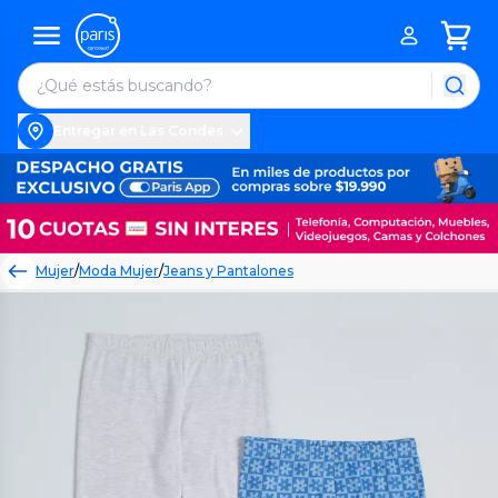
Entregar en Las Condes
Mujer
/
Moda Mujer
/
Jeans y Pantalones