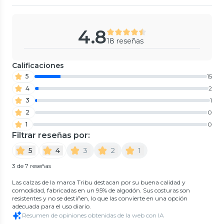
4.8
18 reseñas
Calificaciones
5
15
4
2
3
1
2
0
1
0
Filtrar reseñas por:
5
4
3
2
1
3 de 7 reseñas
Las calzas de la marca Tribu destacan por su buena calidad y
comodidad, fabricadas en un 95% de algodón. Sus costuras son
resistentes y no se destiñen, lo que las convierte en una opción
adecuada para el uso diario.
Resumen de opiniones obtenidas de la web con IA