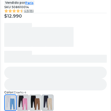
Vendido por
Paris
SKU
508610014
4.8
(
18
)
$12.990
Color:
Diseño 4