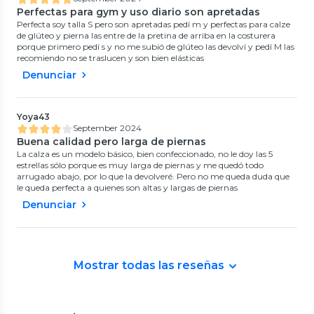
Perfectas para gym y uso diario son apretadas
Perfecta soy talla S pero son apretadas pedí m y perfectas para calze
de glúteo y pierna las entre de la pretina de arriba en la costurera
porque primero pedí s y no me subió de glúteo las devolví y pedí M las
recomiendo no se traslucen y son bien elásticas
Denunciar
Yoya43
September 2024
Buena calidad pero larga de piernas
La calza es un modelo básico, bien confeccionado, no le doy las 5
estrellas sólo porque es muy larga de piernas y me quedó todo
arrugado abajo, por lo que la devolveré. Pero no me queda duda que
le queda perfecta a quienes son altas y largas de piernas
Denunciar
Mostrar todas las reseñas