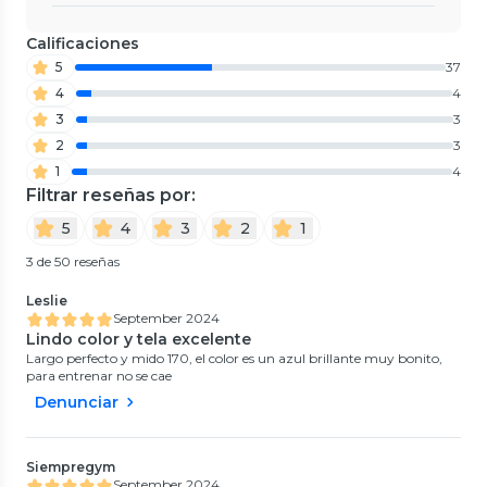
Calificaciones
5
37
4
4
3
3
2
3
1
4
Filtrar reseñas por:
5
4
3
2
1
3 de 50 reseñas
Leslie
September 2024
Lindo color y tela excelente
Largo perfecto y mido 170, el color es un azul brillante muy bonito,
para entrenar no se cae
Denunciar
Siempregym
September 2024