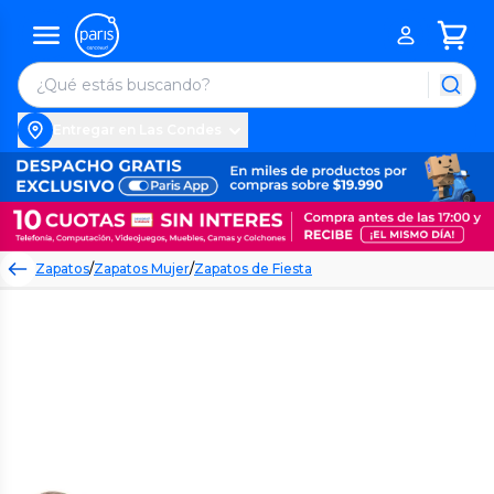
Entregar en Las Condes
Zapatos
/
Zapatos Mujer
/
Zapatos de Fiesta