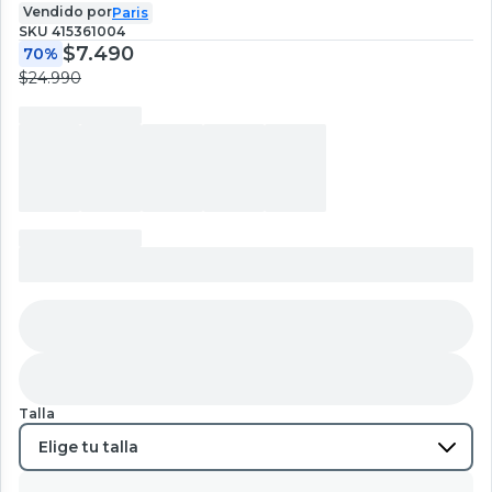
Vendido por
Paris
SKU
415361004
$7.490
70%
$24.990
Talla